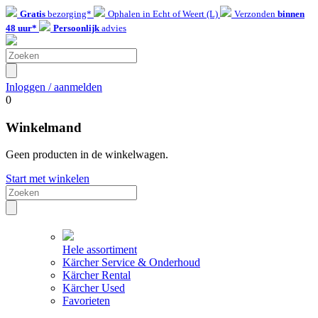
Gratis
bezorging*
Ophalen in Echt of Weert (L)
Verzonden
binnen
48 uur*
Persoonlijk
advies
Inloggen / aanmelden
0
Winkelmand
Geen producten in de winkelwagen.
Start met winkelen
Hele assortiment
Kärcher Service & Onderhoud
Kärcher Rental
Kärcher Used
Favorieten