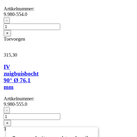
Artikelnummer:
9.980-554.0
IV
-
zuigbuisbocht
90°
+
Ø
Toevoegen
60,3
mm
aantal
315,
30
IV
zuigbuisbocht
90° Ø 76,1
mm
Artikelnummer:
9.980-555.0
IV
-
zuigbuisbocht
90°
+
Ø
Toevoegen
76,1
mm