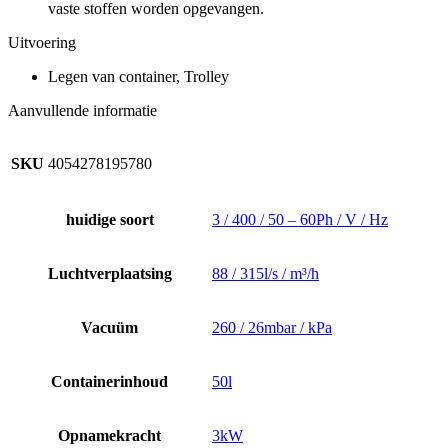
vaste stoffen worden opgevangen.
Uitvoering
Legen van container, Trolley
Aanvullende informatie
SKU
4054278195780
huidige soort
3 / 400 / 50 – 60Ph / V / Hz
Luchtverplaatsing
88 / 315l/s / m³/h
Vacuüm
260 / 26mbar / kPa
Containerinhoud
50l
Opnamekracht
3kW