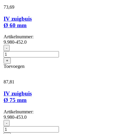
73,
69
IV zuigbuis
Ø 60 mm
Artikelnummer:
9.980-452.0
IV
-
zuigbuis
Ø
+
60
Toevoegen
mm
aantal
87,
81
IV zuigbuis
Ø 75 mm
Artikelnummer:
9.980-453.0
IV
-
zuigbuis
Ø