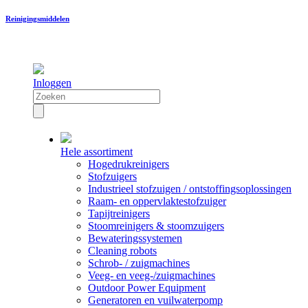
Reinigingsmiddelen
Inloggen
Hele assortiment
Hogedrukreinigers
Stofzuigers
Industrieel stofzuigen / ontstoffingsoplossingen
Raam- en oppervlaktestofzuiger
Tapijtreinigers
Stoomreinigers & stoomzuigers
Bewateringssystemen
Cleaning robots
Schrob- / zuigmachines
Veeg- en veeg-/zuigmachines
Outdoor Power Equipment
Generatoren en vuilwaterpomp