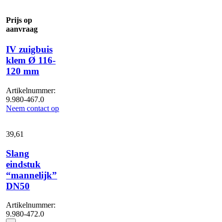
103
mm
Prijs op
aantal
aanvraag
IV zuigbuis
klem Ø 116-
120 mm
Artikelnummer:
9.980-467.0
Neem contact op
39,
61
Slang
eindstuk
“mannelijk”
DN50
Artikelnummer:
9.980-472.0