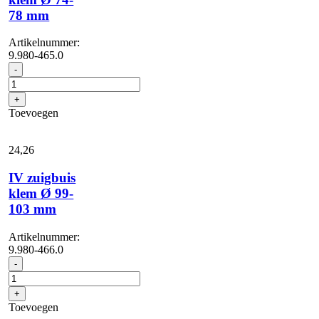
78 mm
Artikelnummer:
9.980-465.0
IV
-
zuigbuis
klem
+
Ø
Toevoegen
74-
78
mm
24,
26
aantal
IV zuigbuis
klem Ø 99-
103 mm
Artikelnummer:
9.980-466.0
IV
-
zuigbuis
klem
+
Ø
Toevoegen
99-