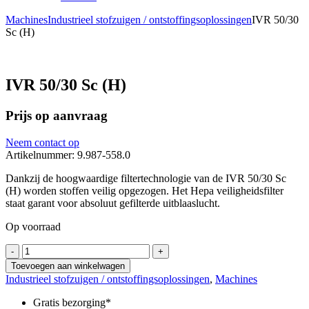
Machines
Industrieel stofzuigen / ontstoffingsoplossingen
IVR 50/30
Sc (H)
IVR 50/30 Sc (H)
Prijs op aanvraag
Neem contact op
Artikelnummer: 9.987-558.0
Dankzij de hoogwaardige filtertechnologie van de IVR 50/30 Sc
(H) worden stoffen veilig opgezogen. Het Hepa veiligheidsfilter
staat garant voor absoluut gefilterde uitblaaslucht.
Op voorraad
IVR
-
+
50/30
Toevoegen aan winkelwagen
Sc
Industrieel stofzuigen / ontstoffingsoplossingen
,
Machines
(H)
aantal
Gratis bezorging*