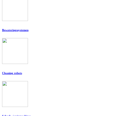
Bewateringssystemen
Cleaning robots
Schrob- / zuigmachines