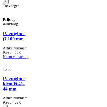
+
75
Toevoegen
mm
aantal
Prijs op
aanvraag
IV zuigbuis
Ø 100 mm
Artikelnummer:
9.980-455.0
Neem contact op
15,
05
IV zuigbuis
klem Ø 41-
44 mm
Artikelnummer:
9.980-463.0
IV