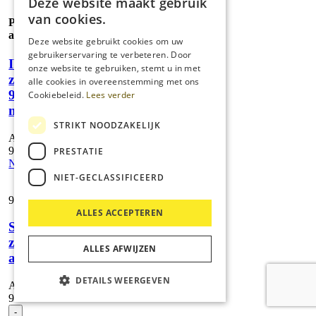
Deze website maakt gebruik
aantal
van cookies.
Prijs op
aanvraag
Deze website gebruikt cookies om uw
gebruikerservaring te verbeteren. Door
IV
onze website te gebruiken, stemt u in met
zuigbuisbocht
alle cookies in overeenstemming met ons
90° Ø 101,6
Cookiebeleid.
Lees verder
mm
STRIKT NOODZAKELIJK
Artikelnummer:
9.980-556.0
PRESTATIE
Neem contact op
NIET-GECLASSIFICEERD
98,
55
ALLES ACCEPTEREN
Standaard
zuigmond
ALLES AFWIJZEN
alu DN50
DETAILS WEERGEVEN
Artikelnummer:
9.980-749.0
Standaard
-