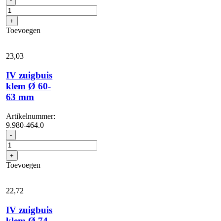
-
zuigbuis
klem
+
Ø
Toevoegen
41-
44
mm
23,
03
aantal
IV zuigbuis
klem Ø 60-
63 mm
Artikelnummer:
9.980-464.0
IV
-
zuigbuis
klem
+
Ø
Toevoegen
60-
63
mm
22,
72
aantal
IV zuigbuis
klem Ø 74-