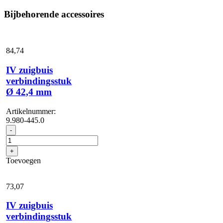
Bijbehorende accessoires
84,
74
IV zuigbuis
verbindingsstuk
Ø 42,4 mm
Artikelnummer:
9.980-445.0
IV
-
zuigbuis
verbindingsstuk
+
Ø
Toevoegen
42,4
mm
aantal
73,
07
IV zuigbuis
verbindingsstuk