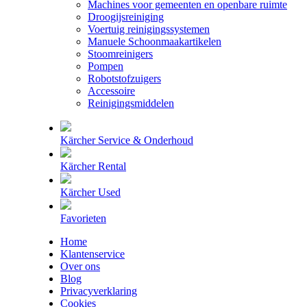
Machines voor gemeenten en openbare ruimte
Droogijsreiniging
Voertuig reinigingssystemen
Manuele Schoonmaakartikelen
Stoomreinigers
Pompen
Robotstofzuigers
Accessoire
Reinigingsmiddelen
Kärcher Service & Onderhoud
Kärcher Rental
Kärcher Used
Favorieten
Home
Klantenservice
Over ons
Blog
Privacyverklaring
Cookies