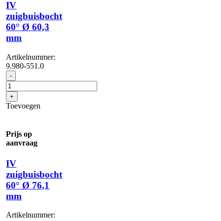
IV
zuigbuisbocht
60° Ø 60,3
mm
Artikelnummer:
9.980-551.0
IV
-
zuigbuisbocht
60°
+
Ø
Toevoegen
60,3
mm
aantal
Prijs op
aanvraag
IV
zuigbuisbocht
60° Ø 76,1
mm
Artikelnummer: