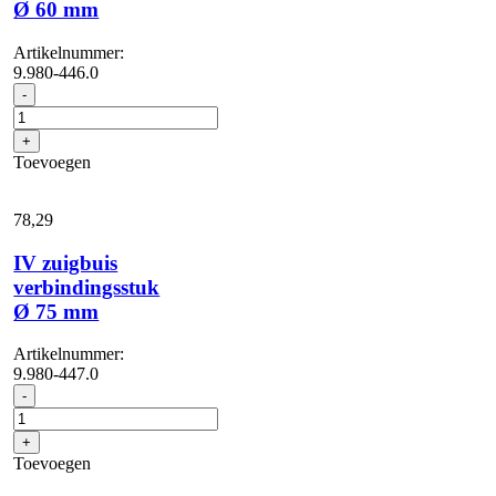
Ø 60 mm
Artikelnummer:
9.980-446.0
IV
-
zuigbuis
verbindingsstuk
+
Ø
Toevoegen
60
mm
aantal
78,
29
IV zuigbuis
verbindingsstuk
Ø 75 mm
Artikelnummer:
9.980-447.0
IV
-
zuigbuis
verbindingsstuk
+
Ø
Toevoegen
75
mm