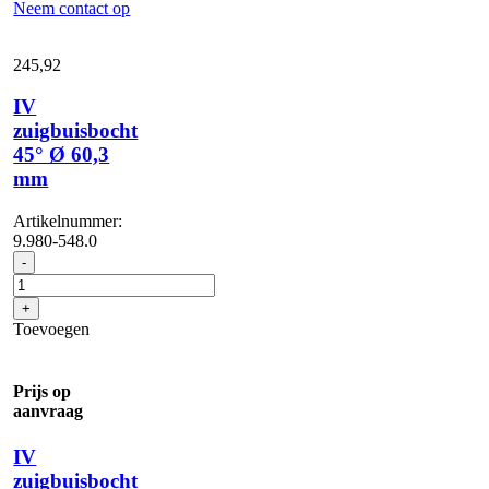
Neem contact op
245,
92
IV
zuigbuisbocht
45° Ø 60,3
mm
Artikelnummer:
9.980-548.0
IV
-
zuigbuisbocht
45°
+
Ø
Toevoegen
60,3
mm
aantal
Prijs op
aanvraag
IV
zuigbuisbocht