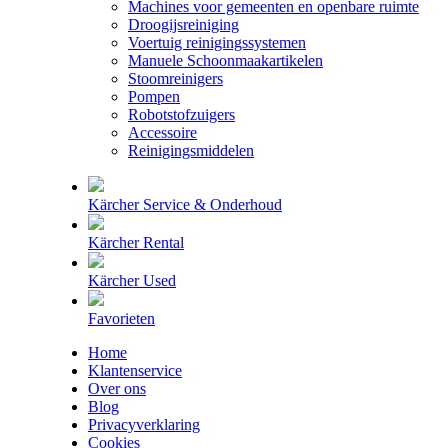
Machines voor gemeenten en openbare ruimte
Droogijsreiniging
Voertuig reinigingssystemen
Manuele Schoonmaakartikelen
Stoomreinigers
Pompen
Robotstofzuigers
Accessoire
Reinigingsmiddelen
Kärcher Service & Onderhoud
Kärcher Rental
Kärcher Used
Favorieten
Home
Klantenservice
Over ons
Blog
Privacyverklaring
Cookies