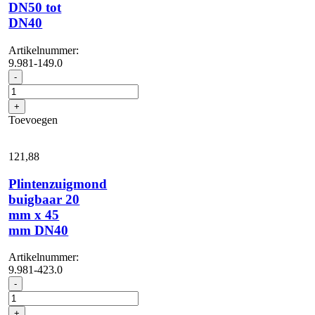
DN50 tot
DN40
Artikelnummer:
9.981-149.0
Y-
-
verdeler
DN50
+
tot
Toevoegen
DN40
aantal
121,
88
Plintenzuigmond
buigbaar 20
mm x 45
mm DN40
Artikelnummer:
9.981-423.0
Plintenzuigmond
-
buigbaar
20
+