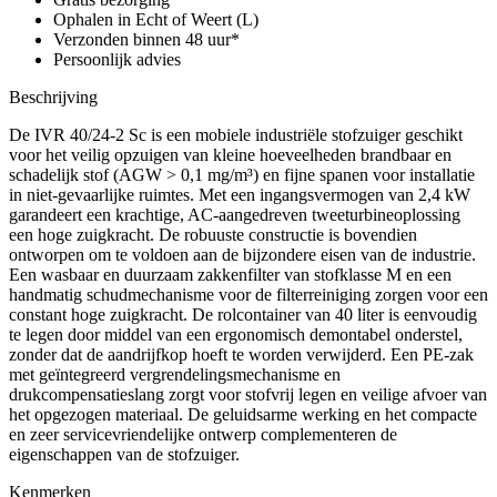
Ophalen in Echt of Weert (L)
Verzonden binnen 48 uur*
Persoonlijk advies
Beschrijving
De IVR 40/24-2 Sc is een mobiele industriële stofzuiger geschikt
voor het veilig opzuigen van kleine hoeveelheden brandbaar en
schadelijk stof (AGW > 0,1 mg/m³) en fijne spanen voor installatie
in niet-gevaarlijke ruimtes. Met een ingangsvermogen van 2,4 kW
garandeert een krachtige, AC-aangedreven tweeturbineoplossing
een hoge zuigkracht. De robuuste constructie is bovendien
ontworpen om te voldoen aan de bijzondere eisen van de industrie.
Een wasbaar en duurzaam zakkenfilter van stofklasse M en een
handmatig schudmechanisme voor de filterreiniging zorgen voor een
constant hoge zuigkracht. De rolcontainer van 40 liter is eenvoudig
te legen door middel van een ergonomisch demontabel onderstel,
zonder dat de aandrijfkop hoeft te worden verwijderd. Een PE-zak
met geïntegreerd vergrendelingsmechanisme en
drukcompensatieslang zorgt voor stofvrij legen en veilige afvoer van
het opgezogen materiaal. De geluidsarme werking en het compacte
en zeer servicevriendelijke ontwerp complementeren de
eigenschappen van de stofzuiger.
Kenmerken