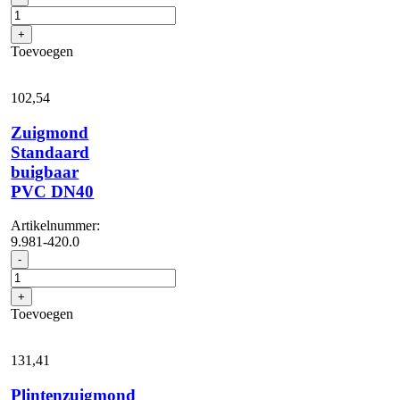
zuigmond
alu
+
DN50
Toevoegen
aantal
102,
54
Zuigmond
Standaard
buigbaar
PVC DN40
Artikelnummer:
9.981-420.0
Zuigmond
-
Standaard
buigbaar
+
PVC
Toevoegen
DN40
aantal
131,
41
Plintenzuigmond