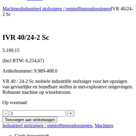
Machines
Industrieel stofzuigen / ontstoffingsoplossingen
IVR 40/24-
2 Sc
IVR 40/24-2 Sc
5.169,
15
(Incl BTW:
6.254,67
)
Artikelnummer: 9.989-408.0
VR 40 / 24-2 Sc mobiele industriële stofzuiger voor het opzuigen
van gevaarlijke en brandbare stoffen in niet-explosieve omgevingen.
Robuuste machine op wisselstroom.
Op voorraad
IVR
-
+
40/24-
Toevoegen aan winkelwagen
2
Industrieel stofzuigen / ontstoffingsoplossingen
,
Machines
Sc
aantal
Gratis bezorging*