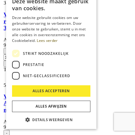
Deze website maakt gebruik
DN70
38,
38
aantal
van cookies.
Vloerzuigmond
Deze website gebruikt cookies om uw
rubberstrip
gebruikerservaring te verbeteren. Door
370 mm
onze website te gebruiken, stemt u in met
alle cookies in overeenstemming met ons
Artikelnummer:
Cookiebeleid.
Lees verder
9.981-914.0
Vloerzuigmond
-
STRIKT NOODZAKELIJK
rubberstrip
370
+
PRESTATIE
mm
Toevoegen
aantal
NIET-GECLASSIFICEERD
508,
42
ALLES ACCEPTEREN
Vloerzuigmond
Alu el 500
ALLES AFWIJZEN
mm DN50
DETAILS WEERGEVEN
Artikelnummer:
9.981-925.0
Vloerzuigmond
-