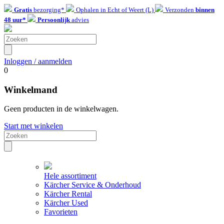
Gratis
bezorging*
Ophalen in Echt of Weert (L)
Verzonden
binnen
48 uur*
Persoonlijk
advies
Inloggen / aanmelden
0
Winkelmand
Geen producten in de winkelwagen.
Start met winkelen
Hele assortiment
Kärcher Service & Onderhoud
Kärcher Rental
Kärcher Used
Favorieten