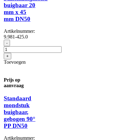
buigbaar 20
mm x 45
mm DN50
Artikelnummer:
9.981-425.0
Plintenzuigmond
-
buigbaar
20
+
mm
Toevoegen
x
45
mm
Prijs op
DN50
aanvraag
aantal
Standaard
mondstuk
buigbaar,
gebogen 90°
PP DN50
Artikelnummer: