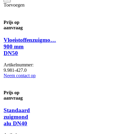
mm
Toevoegen
x
45
mm
Prijs op
DN40
aanvraag
aantal
Vloeistoffenzuigmo…
900 mm
DN50
Artikelnummer:
9.981-427.0
Neem contact op
Prijs op
aanvraag
Standaard
zuigmond
alu DN40