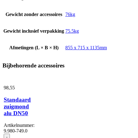
Gewicht zonder accessoires
76kg
Gewicht inclusief verpakking
75.5kg
Afmetingen (L × B × H)
855 x 715 x 1135mm
Bijbehorende accessoires
98,
55
Standaard
zuigmond
alu DN50
Artikelnummer:
9.980-749.0
Standaard
-