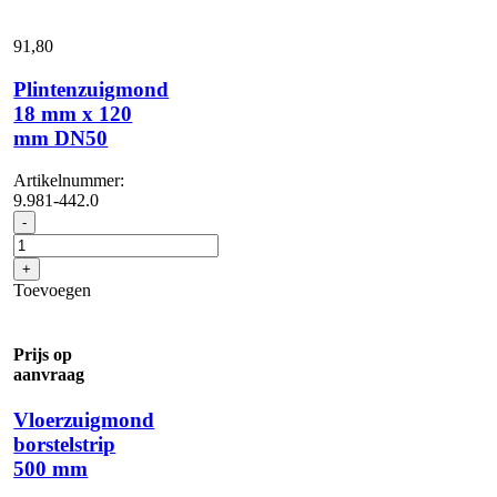
91,
80
Plintenzuigmond
18 mm x 120
mm DN50
Artikelnummer:
9.981-442.0
Plintenzuigmond
-
18
mm
+
x
Toevoegen
120
mm
DN50
Prijs op
aantal
aanvraag
Vloerzuigmond
borstelstrip
500 mm