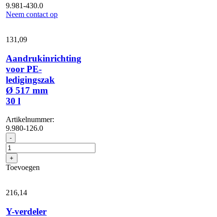
9.981-430.0
Neem contact op
131,
09
Aandrukinrichting
voor PE-
ledigingszak
Ø 517 mm
30 l
Artikelnummer:
9.980-126.0
Aandrukinrichting
-
voor
PE-
+
ledigingszak
Toevoegen
Ø
517
mm
216,
14
30
l
Y-verdeler
aantal