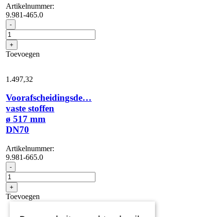
Artikelnummer:
9.981-465.0
Plintenzuigmond
-
25
mm
+
x
Toevoegen
120
mm
DN50
1.497,
32
aantal
Voorafscheidingsde…
vaste stoffen
ø 517 mm
DN70
Artikelnummer:
9.981-665.0
Voorafscheidingsde...
-
vaste
stoffen
+
ø
Toevoegen
517
mm