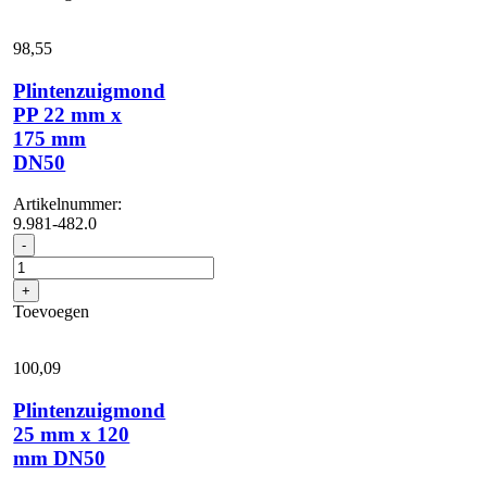
DN40
aantal
98,
55
Plintenzuigmond
PP 22 mm x
175 mm
DN50
Artikelnummer:
9.981-482.0
Plintenzuigmond
-
PP
22
+
mm
Toevoegen
x
175
mm
100,
09
DN50
aantal
Plintenzuigmond
25 mm x 120
mm DN50