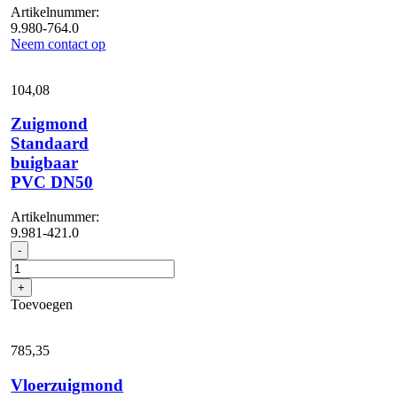
Artikelnummer:
9.980-764.0
Neem contact op
104,
08
Zuigmond
Standaard
buigbaar
PVC DN50
Artikelnummer:
9.981-421.0
Zuigmond
-
Standaard
buigbaar
+
PVC
Toevoegen
DN50
aantal
785,
35
Vloerzuigmond