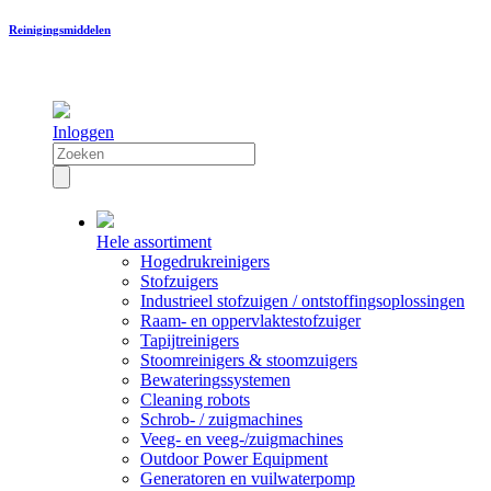
Reinigingsmiddelen
Inloggen
Hele assortiment
Hogedrukreinigers
Stofzuigers
Industrieel stofzuigen / ontstoffingsoplossingen
Raam- en oppervlaktestofzuiger
Tapijtreinigers
Stoomreinigers & stoomzuigers
Bewateringssystemen
Cleaning robots
Schrob- / zuigmachines
Veeg- en veeg-/zuigmachines
Outdoor Power Equipment
Generatoren en vuilwaterpomp