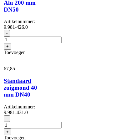
Alu 200 mm
DN50
Artikelnummer:
9.981-426.0
Vloerzuigmond
-
Alu
200
+
mm
Toevoegen
DN50
aantal
67,
85
Standaard
zuigmond 40
mm DN40
Artikelnummer:
9.981-431.0
Standaard
-
zuigmond
40
+
mm
Toevoegen