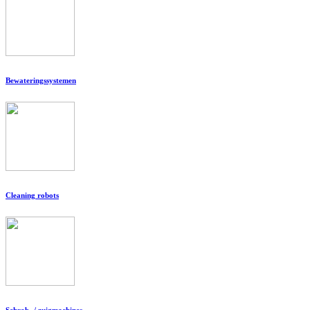
Bewateringssystemen
Cleaning robots
Schrob- / zuigmachines