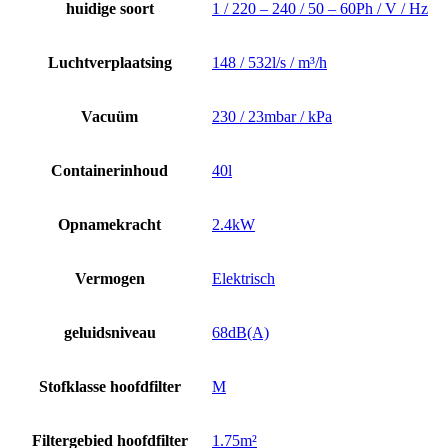
huidige soort
1 / 220 – 240 / 50 – 60Ph / V / Hz
Luchtverplaatsing
148 / 532l/s / m³/h
Vacuüm
230 / 23mbar / kPa
Containerinhoud
40l
Opnamekracht
2.4kW
Vermogen
Elektrisch
geluidsniveau
68dB(A)
Stofklasse hoofdfilter
M
Filtergebied hoofdfilter
1.75m²