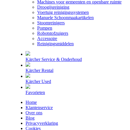
Machines voor gemeenten en openbare ruimte
Droogijsreiniging
Voertuig reinigingssystemen
Manuele Schoonmaakartikelen
Stoomreinigers
Pompen
Robotstofzuigers
Accessoire
Reinigingsmiddelen
Kärcher Service & Onderhoud
Kärcher Rental
Kärcher Used
Favorieten
Home
Klantenservice
Over ons
Blog
Privacyverklaring
Cookies