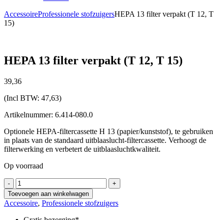
Accessoire
Professionele stofzuigers
HEPA 13 filter verpakt (T 12, T
15)
HEPA 13 filter verpakt (T 12, T 15)
39,
36
(Incl BTW:
47,63
)
Artikelnummer: 6.414-080.0
Optionele HEPA-filtercassette H 13 (papier/kunststof), te gebruiken
in plaats van de standaard uitblaaslucht-filtercassette. Verhoogt de
filterwerking en verbetert de uitblaasluchtkwaliteit.
Op voorraad
HEPA
-
+
13
Toevoegen aan winkelwagen
filter
Accessoire
,
Professionele stofzuigers
verpakt
(T
Gratis bezorging*