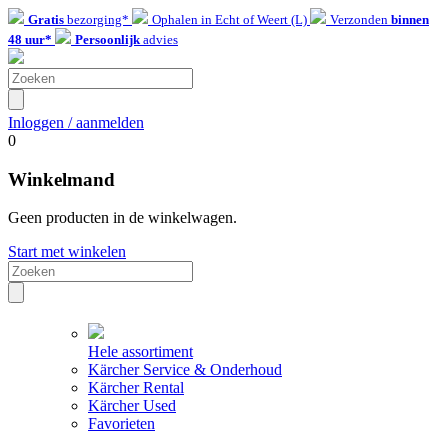
Gratis
bezorging*
Ophalen in Echt of Weert (L)
Verzonden
binnen
48 uur*
Persoonlijk
advies
Inloggen / aanmelden
0
Winkelmand
Geen producten in de winkelwagen.
Start met winkelen
Hele assortiment
Kärcher Service & Onderhoud
Kärcher Rental
Kärcher Used
Favorieten