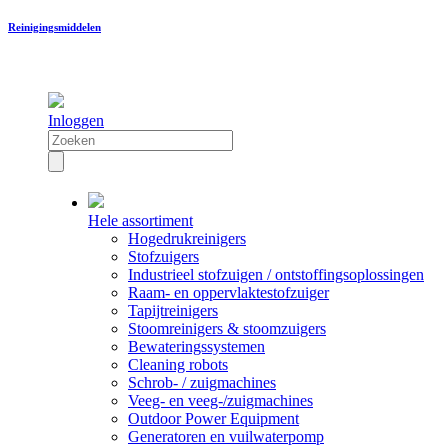
Reinigingsmiddelen
Inloggen
Hele assortiment
Hogedrukreinigers
Stofzuigers
Industrieel stofzuigen / ontstoffingsoplossingen
Raam- en oppervlaktestofzuiger
Tapijtreinigers
Stoomreinigers & stoomzuigers
Bewateringssystemen
Cleaning robots
Schrob- / zuigmachines
Veeg- en veeg-/zuigmachines
Outdoor Power Equipment
Generatoren en vuilwaterpomp