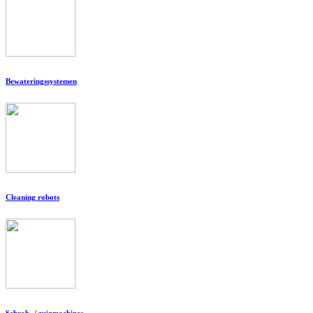
Bewateringssystemen
Cleaning robots
Schrob- / zuigmachines