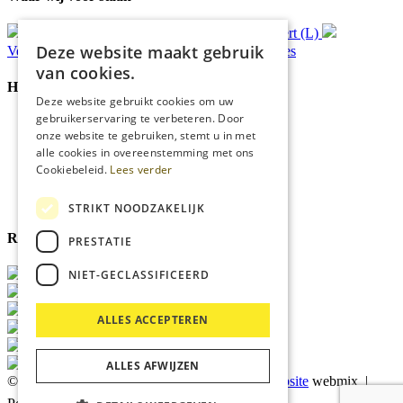
Gratis
bezorging*
Ophalen in Echt of Weert (L)
Deze website maakt gebruik
Verzonden
binnen 48 uur*
Persoonlijk
advies
van cookies.
Handige Links
Deze website gebruikt cookies om uw
gebruikerservaring te verbeteren. Door
Home
onze website te gebruiken, stemt u in met
Klantenservice
alle cookies in overeenstemming met ons
Over ons
Cookiebeleid.
Lees verder
Blog
Privacyverklaring
Cookies
STRIKT NOODZAKELIJK
Reviewmerk
PRESTATIE
NIET-GECLASSIFICEERD
ALLES ACCEPTEREN
ALLES AFWIJZEN
© 2026 Kärcher Store Blankers |
Maatwerk website
webmix |