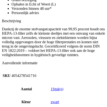
12,
Ophalen in Echt of Weert (L)
T
Verzonden binnen 48 uur*
15)
Persoonlijk advies
aantal
Beschrijving
Dankzij de enorme stofvangstcapaciteit van 99,95 procent houdt ons
HEPA-13-filter zelfs de kleinste deeltjes met een omvang van enkele
micron vast. Aerosolen, virussen en ziektekiemen worden bijna
volledig opgevangen door de hoge filterprestaties en komen niet
terug in de omgevingslucht. Gecertificeerd volgens de norm DIN
EN 1822:2019 – voldoet het HEPA-13-filter ook aan de hoge
veiligheidsnormen in hygiënisch gevoelige ruimtes.
Aanvullende informatie
SKU
4054278541716
Aantal
1Stuk(s)
Kleur
zwart