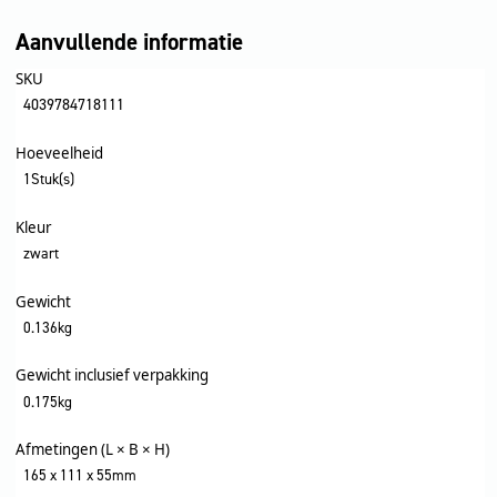
Aanvullende informatie
SKU
4039784718111
Hoeveelheid
1Stuk(s)
Kleur
zwart
Gewicht
0.136kg
Gewicht inclusief verpakking
0.175kg
Afmetingen (L × B × H)
165 x 111 x 55mm