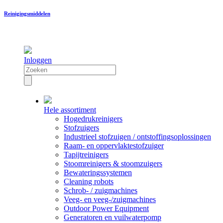
Reinigingsmiddelen
Inloggen
Hele assortiment
Hogedrukreinigers
Stofzuigers
Industrieel stofzuigen / ontstoffingsoplossingen
Raam- en oppervlaktestofzuiger
Tapijtreinigers
Stoomreinigers & stoomzuigers
Bewateringssystemen
Cleaning robots
Schrob- / zuigmachines
Veeg- en veeg-/zuigmachines
Outdoor Power Equipment
Generatoren en vuilwaterpomp