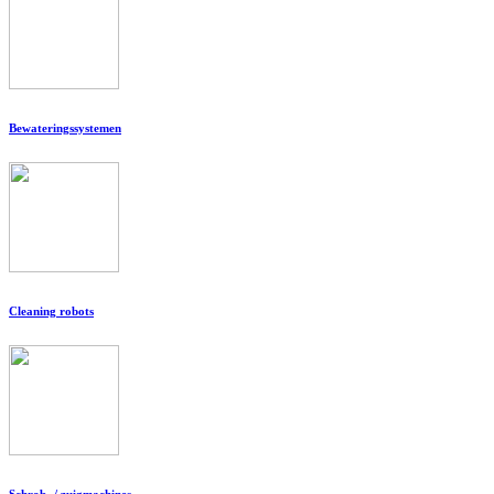
Bewateringssystemen
Cleaning robots
Schrob- / zuigmachines