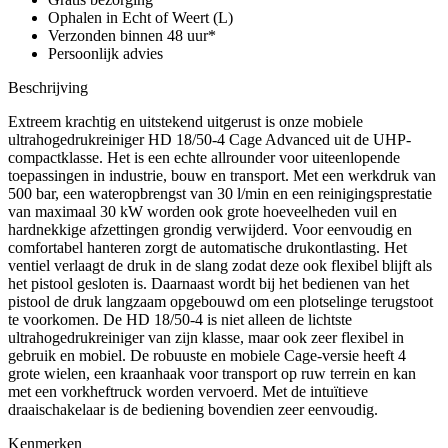
aantal
Ophalen in Echt of Weert (L)
Verzonden binnen 48 uur*
Persoonlijk advies
Beschrijving
Extreem krachtig en uitstekend uitgerust is onze mobiele
ultrahogedrukreiniger HD 18/50-4 Cage Advanced uit de UHP-
compactklasse. Het is een echte allrounder voor uiteenlopende
toepassingen in industrie, bouw en transport. Met een werkdruk van
500 bar, een wateropbrengst van 30 l/min en een reinigingsprestatie
van maximaal 30 kW worden ook grote hoeveelheden vuil en
hardnekkige afzettingen grondig verwijderd. Voor eenvoudig en
comfortabel hanteren zorgt de automatische drukontlasting. Het
ventiel verlaagt de druk in de slang zodat deze ook flexibel blijft als
het pistool gesloten is. Daarnaast wordt bij het bedienen van het
pistool de druk langzaam opgebouwd om een plotselinge terugstoot
te voorkomen. De HD 18/50-4 is niet alleen de lichtste
ultrahogedrukreiniger van zijn klasse, maar ook zeer flexibel in
gebruik en mobiel. De robuuste en mobiele Cage-versie heeft 4
grote wielen, een kraanhaak voor transport op ruw terrein en kan
met een vorkheftruck worden vervoerd. Met de intuïtieve
draaischakelaar is de bediening bovendien zeer eenvoudig.
Kenmerken