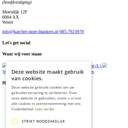
(hoofdvestiging)
Moesdijk 12F
6004 AX
Weert
info@karcher-store-blankers.nl
085-7923978
Let's get social
Waar wij voor staan
Gratis
bezorging*
Ophalen in Echt of Weert (L)
Deze website maakt gebruik
Verzonden
binnen 48 uur*
Persoonlijk
advies
van cookies.
Handige Links
Deze website gebruikt cookies om uw
gebruikerservaring te verbeteren. Door
Home
onze website te gebruiken, stemt u in met
Klantenservice
alle cookies in overeenstemming met ons
Over ons
Cookiebeleid.
Lees verder
Blog
Privacyverklaring
Cookies
STRIKT NOODZAKELIJK