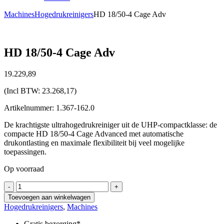
Machines
Hogedrukreinigers
HD 18/50-4 Cage Adv
HD 18/50-4 Cage Adv
19.229,
89
(Incl BTW:
23.268,17
)
Artikelnummer: 1.367-162.0
De krachtigste ultrahogedrukreiniger uit de UHP-compactklasse: de
compacte HD 18/50-4 Cage Advanced met automatische
drukontlasting en maximale flexibiliteit bij veel mogelijke
toepassingen.
Op voorraad
HD
-
+
18/50-
Toevoegen aan winkelwagen
4
Hogedrukreinigers
,
Machines
Cage
Adv
Gratis bezorging*