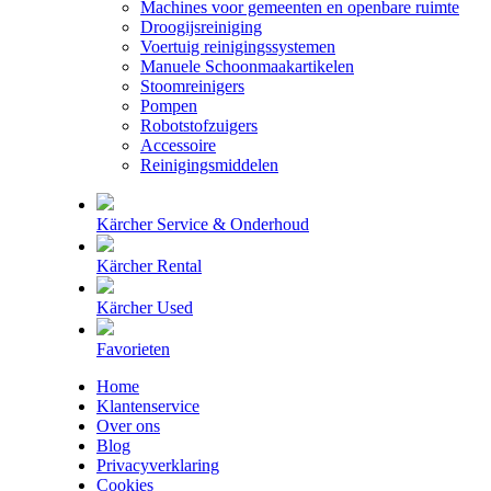
Machines voor gemeenten en openbare ruimte
Droogijsreiniging
Voertuig reinigingssystemen
Manuele Schoonmaakartikelen
Stoomreinigers
Pompen
Robotstofzuigers
Accessoire
Reinigingsmiddelen
Kärcher Service & Onderhoud
Kärcher Rental
Kärcher Used
Favorieten
Home
Klantenservice
Over ons
Blog
Privacyverklaring
Cookies