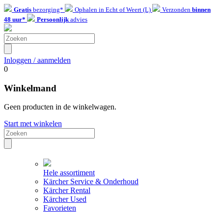
Gratis
bezorging*
Ophalen in Echt of Weert (L)
Verzonden
binnen
48 uur*
Persoonlijk
advies
Inloggen / aanmelden
0
Winkelmand
Geen producten in de winkelwagen.
Start met winkelen
Hele assortiment
Kärcher Service & Onderhoud
Kärcher Rental
Kärcher Used
Favorieten