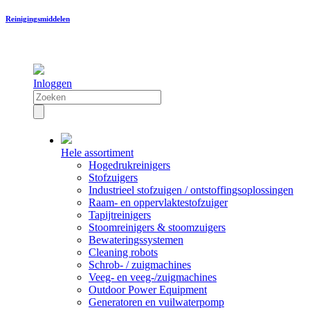
Reinigingsmiddelen
Inloggen
Hele assortiment
Hogedrukreinigers
Stofzuigers
Industrieel stofzuigen / ontstoffingsoplossingen
Raam- en oppervlaktestofzuiger
Tapijtreinigers
Stoomreinigers & stoomzuigers
Bewateringssystemen
Cleaning robots
Schrob- / zuigmachines
Veeg- en veeg-/zuigmachines
Outdoor Power Equipment
Generatoren en vuilwaterpomp