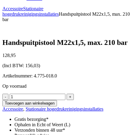
Accessoire
Stationaire
hogedrukreinigingsinstallaties
Handspuitpistool M22x1,5, max. 210
bar
Handspuitpistool M22x1,5, max. 210 bar
128,
95
(Incl BTW:
156,03
)
Artikelnummer: 4.775-018.0
Op voorraad
Handspuitpistool
-
+
M22x1,5,
Toevoegen aan winkelwagen
max.
Accessoire
,
Stationaire hogedrukreinigingsinstallaties
210
bar
Gratis bezorging*
aantal
Ophalen in Echt of Weert (L)
Verzonden binnen 48 uur*