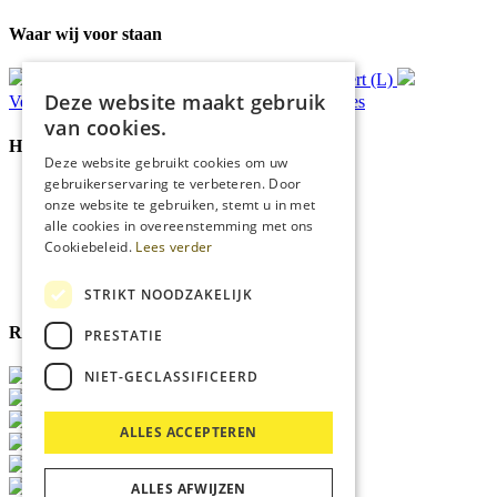
Waar wij voor staan
Gratis
bezorging*
Ophalen in Echt of Weert (L)
Deze website maakt gebruik
Verzonden
binnen 48 uur*
Persoonlijk
advies
van cookies.
Handige Links
Deze website gebruikt cookies om uw
gebruikerservaring te verbeteren. Door
Home
onze website te gebruiken, stemt u in met
Klantenservice
alle cookies in overeenstemming met ons
Over ons
Cookiebeleid.
Lees verder
Blog
Privacyverklaring
Cookies
STRIKT NOODZAKELIJK
Reviewmerk
PRESTATIE
NIET-GECLASSIFICEERD
ALLES ACCEPTEREN
ALLES AFWIJZEN