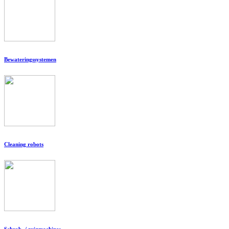
Bewateringssystemen
Cleaning robots
Schrob- / zuigmachines