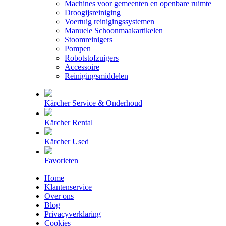
Machines voor gemeenten en openbare ruimte
Droogijsreiniging
Voertuig reinigingssystemen
Manuele Schoonmaakartikelen
Stoomreinigers
Pompen
Robotstofzuigers
Accessoire
Reinigingsmiddelen
Kärcher Service & Onderhoud
Kärcher Rental
Kärcher Used
Favorieten
Home
Klantenservice
Over ons
Blog
Privacyverklaring
Cookies