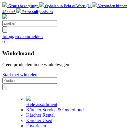
Gratis
bezorging*
Ophalen in Echt of Weert (L)
Verzonden
binnen
48 uur*
Persoonlijk
advies
Inloggen / aanmelden
0
Winkelmand
Geen producten in de winkelwagen.
Start met winkelen
Hele assortiment
Kärcher Service & Onderhoud
Kärcher Rental
Kärcher Used
Favorieten