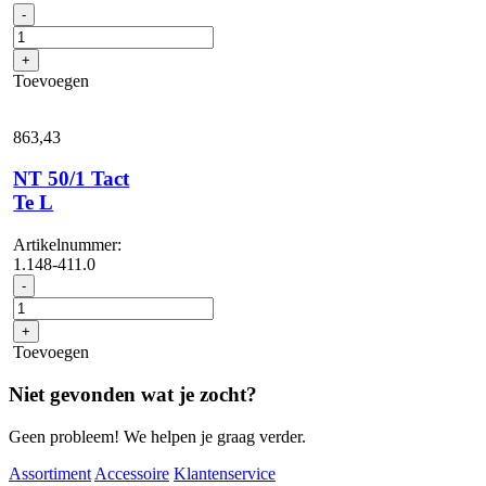
NT
-
40/1
Tact
+
Te
Toevoegen
L
aantal
863,
43
NT 50/1 Tact
Te L
Artikelnummer:
1.148-411.0
NT
-
50/1
Tact
+
Te
Toevoegen
L
aantal
Niet gevonden wat je zocht?
Geen probleem! We helpen je graag verder.
Assortiment
Accessoire
Klantenservice