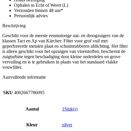
droog
Ophalen in Echt of Weert (L)
stofzuiger
Verzonden binnen 48 uur*
aantal
Persoonlijk advies
Beschrijving
Geschikt voor de meeste eenmotorige nat- en droogzuigers van de
klassen Tact en Ap van Kärcher: Filter voor grof vuil met
geperforeerde metalen plaat en schuimrubberen afdichting. Het filter
is alleen geschikt voor het opzuigen van vloeistoffen, beschermt de
zuigturbine tegen beschadiging door kleine onderdelen en grove
vervuiling en is te gebruiken in plaats van het standaard vlakke
vouwfilter.
Aanvullende informatie
SKU
4002667786095
Aantal
1Stuk(s)
Kleur
zilver