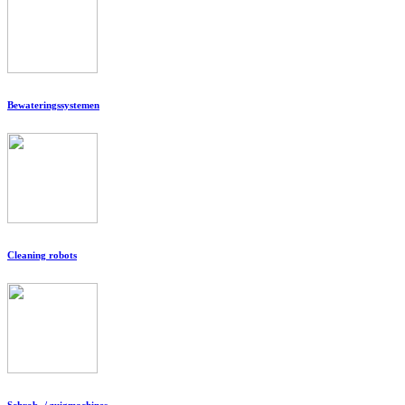
Bewateringssystemen
Cleaning robots
Schrob- / zuigmachines