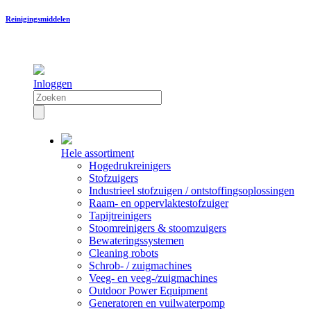
Reinigingsmiddelen
Inloggen
Hele assortiment
Hogedrukreinigers
Stofzuigers
Industrieel stofzuigen / ontstoffingsoplossingen
Raam- en oppervlaktestofzuiger
Tapijtreinigers
Stoomreinigers & stoomzuigers
Bewateringssystemen
Cleaning robots
Schrob- / zuigmachines
Veeg- en veeg-/zuigmachines
Outdoor Power Equipment
Generatoren en vuilwaterpomp