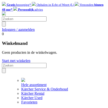
Gratis
bezorging*
Ophalen in Echt of Weert (L)
Verzonden
binnen
48 uur*
Persoonlijk
advies
Inloggen / aanmelden
0
Winkelmand
Geen producten in de winkelwagen.
Start met winkelen
Hele assortiment
Kärcher Service & Onderhoud
Kärcher Rental
Kärcher Used
Favorieten