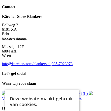
Contact
Kärcher Store Blankers
Bellweg 21
6101 XA
Echt
(hoofdvestiging)
Moesdijk 12F
6004 AX
Weert
info@karcher-store-blankers.nl
085-7923978
Let's get social
Waar wij voor staan
Gratis
bezorging*
Ophalen in Echt of Weert (L)
Deze website maakt gebruik
Verzonden
binnen 48 uur*
Persoonlijk
advies
van cookies.
Handige Links