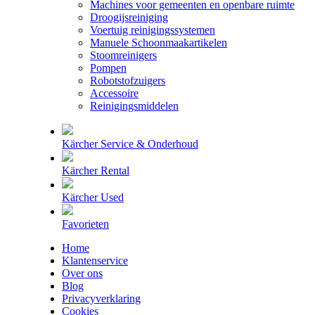
Machines voor gemeenten en openbare ruimte
Droogijsreiniging
Voertuig reinigingssystemen
Manuele Schoonmaakartikelen
Stoomreinigers
Pompen
Robotstofzuigers
Accessoire
Reinigingsmiddelen
Kärcher Service & Onderhoud
Kärcher Rental
Kärcher Used
Favorieten
Home
Klantenservice
Over ons
Blog
Privacyverklaring
Cookies