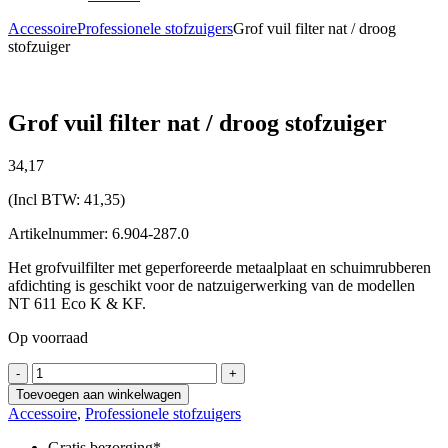
Accessoire
Professionele stofzuigers
Grof vuil filter nat / droog
stofzuiger
Grof vuil filter nat / droog stofzuiger
34,
17
(Incl BTW:
41,35
)
Artikelnummer: 6.904-287.0
Het grofvuilfilter met geperforeerde metaalplaat en schuimrubberen
afdichting is geschikt voor de natzuigerwerking van de modellen
NT 611 Eco K & KF.
Op voorraad
Grof
-
+
vuil
Toevoegen aan winkelwagen
filter
Accessoire
,
Professionele stofzuigers
nat
/
Gratis bezorging*