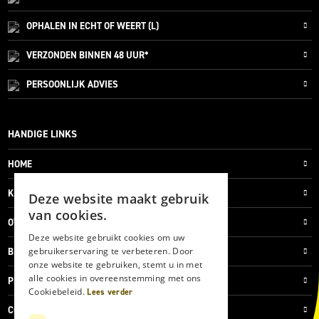
OPHALEN IN ECHT OF WEERT (L)
VERZONDEN
BINNEN 48 UUR*
PERSOONLIJK
ADVIES
HANDIGE LINKS
HOME
KLANTENSERVICE
Deze website maakt gebruik
van cookies.
OVER ONS
Deze website gebruikt cookies om uw
gebruikerservaring te verbeteren. Door
BLOG
onze website te gebruiken, stemt u in met
alle cookies in overeenstemming met ons
PRIVACYVERKLARING
Cookiebeleid.
Lees verder
COOKIES