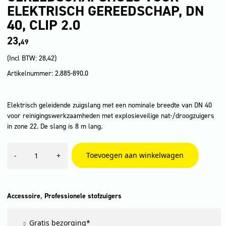
ELEKTRISCH GEREEDSCHAP, DN
40, CLIP 2.0
23,
49
(Incl BTW:
28,42
)
Artikelnummer: 2.885-890.0
Elektrisch geleidende zuigslang met een nominale breedte van DN 40
voor reinigingswerkzaamheden met explosieveilige nat-/droogzuigers
in zone 22. De slang is 8 m lang.
Gereedschapshuls
Toevoegen aan winkelwagen
-
+
voor
elektrisch
gereedschap,
DN
40,
,
Accessoire
Professionele stofzuigers
clip
2.0
Gratis bezorging*
aantal