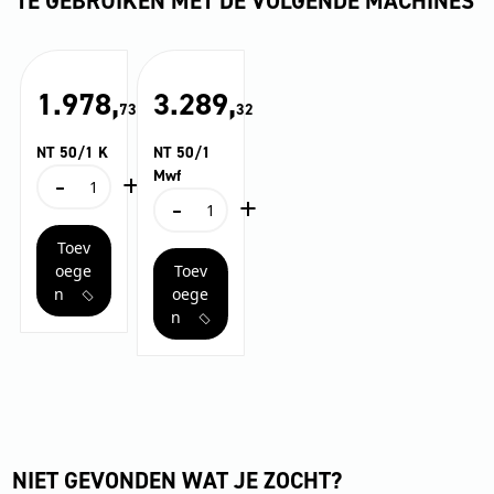
TE GEBRUIKEN MET DE VOLGENDE MACHINES
1.978,
3.289,
73
32
NT 50/1 K
NT 50/1
-
+
Mwf
NT
-
+
50/1
NT
K
50/1
Toev
aantal
Mwf
oege
Toev
aantal
n
oege
n
NIET GEVONDEN WAT JE ZOCHT?