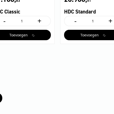
83
51
C Classic
HDC Standard
-
+
-
+
DC
HDC
assic
Standard
ntal
aantal
Toevoegen
Toevoegen