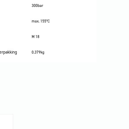
300bar
max. 155°C
M 18
verpakking
0.379kg