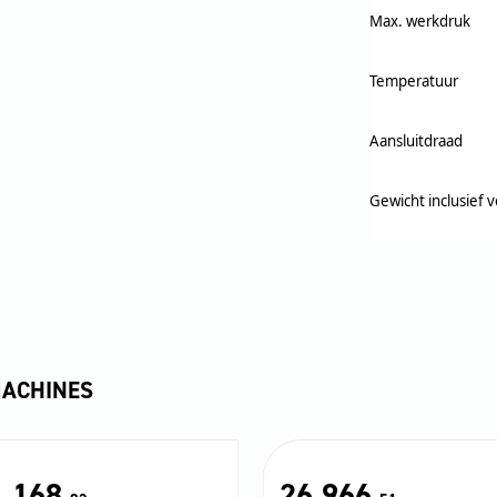
Max. werkdruk
Temperatuur
Aansluitdraad
Gewicht inclusief 
MACHINES
.168,
26.966,