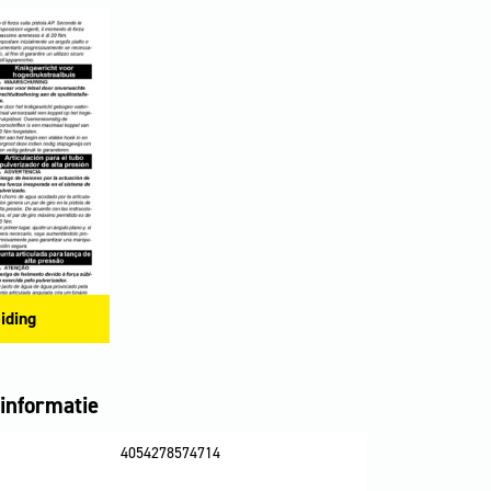
iding
informatie
4054278574714