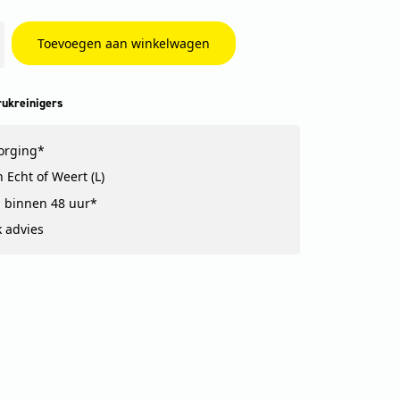
Toevoegen aan winkelwagen
ukreinigers
zorging*
 Echt of Weert (L)
 binnen 48 uur*
k advies