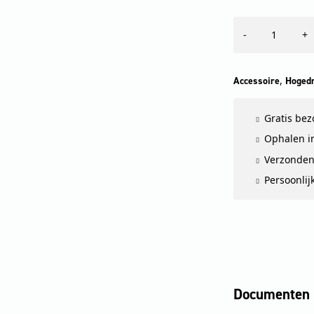
Gelede
-
+
verbinding
hoge
druk
aantal
,
Accessoire
Hogedr
Gratis be
Ophalen in
Verzonden
Persoonlij
Documenten