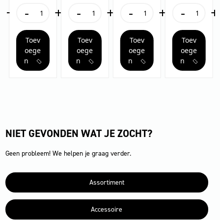
+
-
+
-
+
-
+
-
+
FRV, 050
FRV, 125
FRV, 045
FRV, 100
t
Sproeierset
Sproeierset
Sproeierset
Sproeierset
voor
voor
voor
voor
FRV,
FRV,
FRV,
FRV,
Toev
Toev
Toev
Toev
050
125
045
100
aantal
aantal
aantal
aantal
oege
oege
oege
oege
n
n
n
n
NIET GEVONDEN WAT JE ZOCHT?
Geen probleem! We helpen je graag verder.
Assortiment
Accessoire