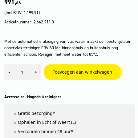
991,
66
(Incl BTW:
1.199,91
)
Artikelnummer: 2.642-911.0
Met de automatische afzuiging van vuil water maakt de roestvrijstalen
oppervlaktereiniger FRV 30 Me binnenshuis en buitenshuis nog
efficiënter schoon. Reinigen met heet water tot 85°C.
FRV
Toevoegen aan winkelwagen
-
+
30
Me
aantal
,
Accessoire
Hogedrukreinigers
Gratis bezorging*
Ophalen in Echt of Weert (L)
Verzonden binnen 48 uur*