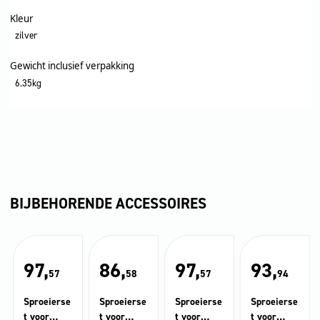
Kleur
zilver
Gewicht inclusief verpakking
6.35kg
BIJBEHORENDE ACCESSOIRES
97,
86,
97,
93,
57
58
57
94
Sproeierse
Sproeierse
Sproeierse
Sproeierse
t voor
t voor
t voor
t voor