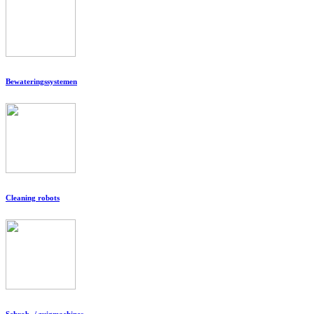
Bewateringssystemen
Cleaning robots
Schrob- / zuigmachines