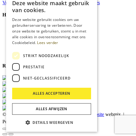
Deze website maakt gebruik
Verzonden
binnen 48 uur*
Persoonlijk
advies
van cookies.
Handige Links
Deze website gebruikt cookies om uw
gebruikerservaring te verbeteren. Door
Home
onze website te gebruiken, stemt u in met
Klantenservice
alle cookies in overeenstemming met ons
Over ons
Cookiebeleid.
Lees verder
Blog
Privacyverklaring
Cookies
STRIKT NOODZAKELIJK
Reviewmerk
PRESTATIE
NIET-GECLASSIFICEERD
ALLES ACCEPTEREN
ALLES AFWIJZEN
© 2026 Kärcher Store Blankers |
Maatwerk website
webmix |
Powered by
Marker Media
DETAILS WEERGEVEN