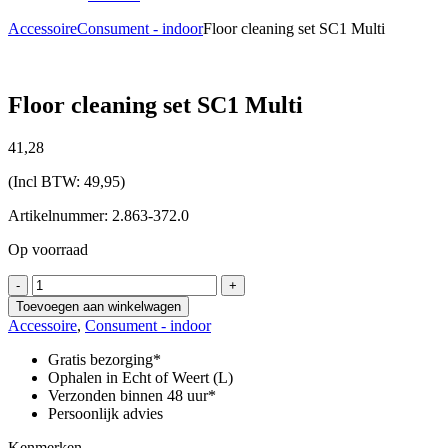
Accessoire
Consument - indoor
Floor cleaning set SC1 Multi
Floor cleaning set SC1 Multi
41,
28
(Incl BTW:
49,95
)
Artikelnummer: 2.863-372.0
Op voorraad
Floor
-
+
cleaning
Toevoegen aan winkelwagen
set
Accessoire
,
Consument - indoor
SC1
Multi
Gratis bezorging*
aantal
Ophalen in Echt of Weert (L)
Verzonden binnen 48 uur*
Persoonlijk advies
Kenmerken