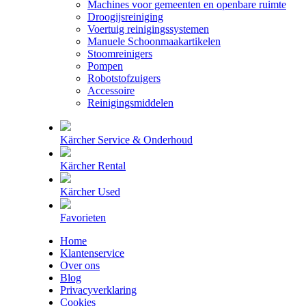
Machines voor gemeenten en openbare ruimte
Droogijsreiniging
Voertuig reinigingssystemen
Manuele Schoonmaakartikelen
Stoomreinigers
Pompen
Robotstofzuigers
Accessoire
Reinigingsmiddelen
Kärcher Service & Onderhoud
Kärcher Rental
Kärcher Used
Favorieten
Home
Klantenservice
Over ons
Blog
Privacyverklaring
Cookies