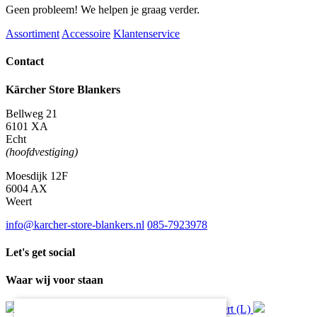
Geen probleem! We helpen je graag verder.
Assortiment
Accessoire
Klantenservice
Contact
Kärcher Store Blankers
Bellweg 21
6101 XA
Echt
(hoofdvestiging)
Moesdijk 12F
6004 AX
Weert
info@karcher-store-blankers.nl
085-7923978
Let's get social
Waar wij voor staan
Gratis
bezorging*
Ophalen in Echt of Weert (L)