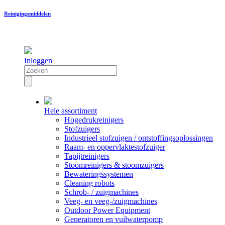
Reinigingsmiddelen
Inloggen
Hele assortiment
Hogedrukreinigers
Stofzuigers
Industrieel stofzuigen / ontstoffingsoplossingen
Raam- en oppervlaktestofzuiger
Tapijtreinigers
Stoomreinigers & stoomzuigers
Bewateringssystemen
Cleaning robots
Schrob- / zuigmachines
Veeg- en veeg-/zuigmachines
Outdoor Power Equipment
Generatoren en vuilwaterpomp