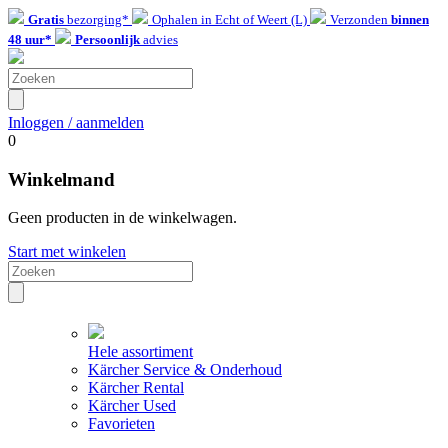
Gratis
bezorging*
Ophalen in Echt of Weert (L)
Verzonden
binnen
48 uur*
Persoonlijk
advies
Inloggen / aanmelden
0
Winkelmand
Geen producten in de winkelwagen.
Start met winkelen
Hele assortiment
Kärcher Service & Onderhoud
Kärcher Rental
Kärcher Used
Favorieten