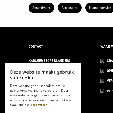
Assortiment
Accessoire
Klantenservice
CONTACT
WAAR W
KÄRCHER STORE BLANKERS
GRA
BELLWEG 21
6101 XA
OPH
Deze website maakt gebruik
ECHT
van cookies.
(HOOFDVESTIGING)
VE
Deze website gebruikt cookies om uw
gebruikerservaring te verbeteren. Door
PER
MOESDIJK 12F
onze website te gebruiken, stemt u in met
6004 AX
alle cookies in overeenstemming met ons
WEERT
Cookiebeleid.
Lees verder