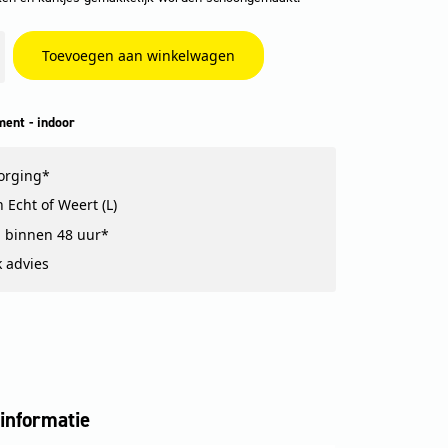
Toevoegen aan winkelwagen
ent - indoor
zorging*
 Echt of Weert (L)
 binnen 48 uur*
k advies
informatie