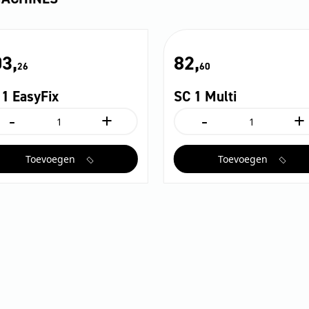
3,
82,
26
60
 1 EasyFix
SC 1 Multi
-
+
-
+
C
SC
1
syFix
Multi
Toevoegen
Toevoegen
ntal
aantal