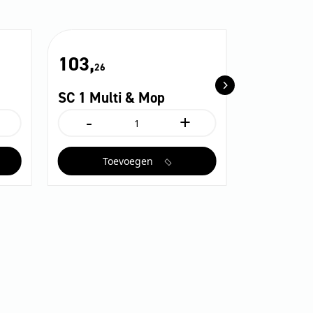
103,
26
SC 1 Multi & Mop
-
+
SC
1
Multi
Toevoegen
&
Mop
aantal