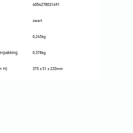
4054278031491
zwart
0.245kg
verpakking
0.378kg
× H)
375 x 51 x 220mm