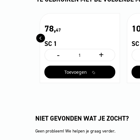
78,
10
47
SC 1
SC
+
-
+
SC
S
1
1
aantal
Ea
Toevoegen
aa
NIET GEVONDEN WAT JE ZOCHT?
Geen probleem! We helpen je graag verder.