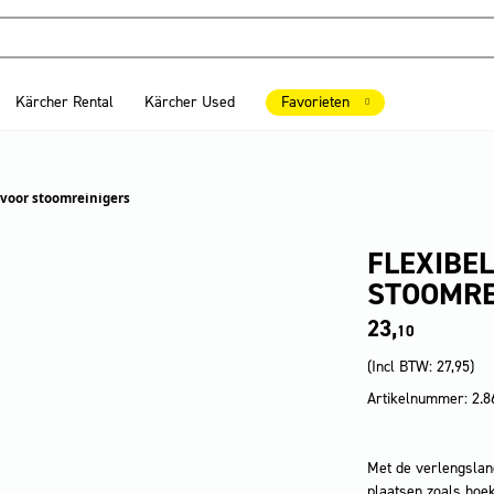
Kärcher Rental
Kärcher Used
Favorieten
 voor stoomreinigers
FLEXIBE
STOOMRE
23,
10
(Incl BTW:
27,95
)
Artikelnummer: 2.8
Met de verlengslang
plaatsen zoals hoe