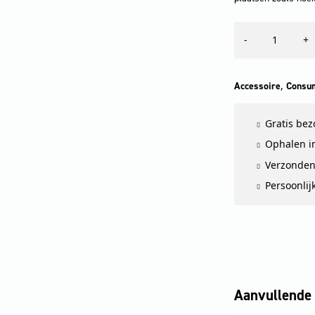
Flexibele
-
+
verlengslang
voor
stoomreinigers
aantal
,
Accessoire
Consum
Gratis be
Ophalen in
Verzonden
Persoonlij
Aanvullende 