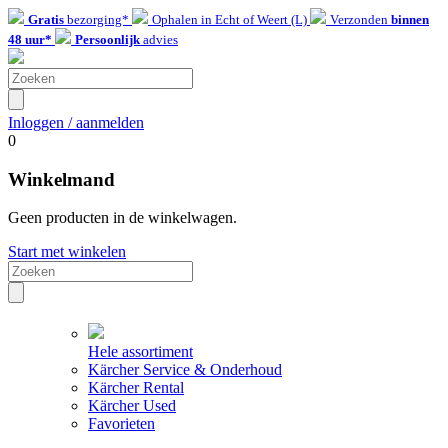
Gratis
bezorging*
Ophalen in Echt of Weert (L)
Verzonden
binnen
48 uur*
Persoonlijk
advies
Inloggen / aanmelden
0
Winkelmand
Geen producten in de winkelwagen.
Start met winkelen
Hele assortiment
Kärcher Service & Onderhoud
Kärcher Rental
Kärcher Used
Favorieten