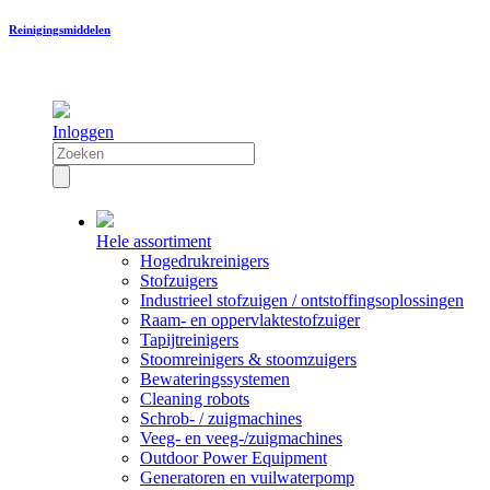
Reinigingsmiddelen
Inloggen
Hele assortiment
Hogedrukreinigers
Stofzuigers
Industrieel stofzuigen / ontstoffingsoplossingen
Raam- en oppervlaktestofzuiger
Tapijtreinigers
Stoomreinigers & stoomzuigers
Bewateringssystemen
Cleaning robots
Schrob- / zuigmachines
Veeg- en veeg-/zuigmachines
Outdoor Power Equipment
Generatoren en vuilwaterpomp