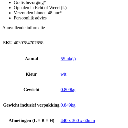
,
Gratis bezorging*
NT
Ophalen in Echt of Weert (L)
40/1,
Verzonden binnen 48 uur*
NT
Persoonlijk advies
45/1,
NT
Aanvullende informatie
55/1
aantal
SKU
4039784707658
Aantal
5Stuk(s)
Kleur
wit
Gewicht
0.809kg
Gewicht inclusief verpakking
0.849kg
Afmetingen (L × B × H)
440 x 360 x 60mm