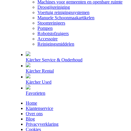
Machines voor gemeenten en openbare ruimte
Droogijsreiniging
Voertuig reinigingssystemen
Manuele Schoonmaakartikelen
Stoomreinigers
Pompen
Robotstofzuigers
Accessoire
Reinigingsmiddelen
Kärcher Service & Onderhoud
Kärcher Rental
Kärcher Used
Favorieten
Home
Klantenservice
Over ons
Blog
Privacyverklaring
Cookies