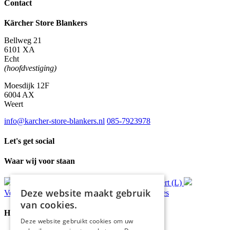
Contact
Kärcher Store Blankers
Bellweg 21
6101 XA
Echt
(hoofdvestiging)
Moesdijk 12F
6004 AX
Weert
info@karcher-store-blankers.nl
085-7923978
Let's get social
Waar wij voor staan
Gratis
bezorging*
Ophalen in Echt of Weert (L)
Deze website maakt gebruik
Verzonden
binnen 48 uur*
Persoonlijk
advies
van cookies.
Handige Links
Deze website gebruikt cookies om uw