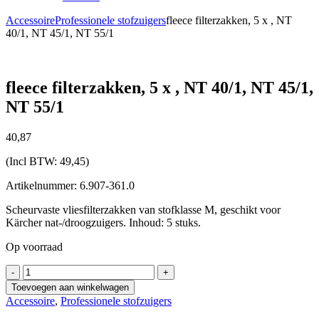
Accessoire
Professionele stofzuigers
fleece filterzakken, 5 x , NT
40/1, NT 45/1, NT 55/1
fleece filterzakken, 5 x , NT 40/1, NT 45/1,
NT 55/1
40,
87
(Incl BTW:
49,45
)
Artikelnummer: 6.907-361.0
Scheurvaste vliesfilterzakken van stofklasse M, geschikt voor
Kärcher nat-/droogzuigers. Inhoud: 5 stuks.
Op voorraad
fleece
-
+
filterzakken,
Toevoegen aan winkelwagen
5
Accessoire
,
Professionele stofzuigers
x