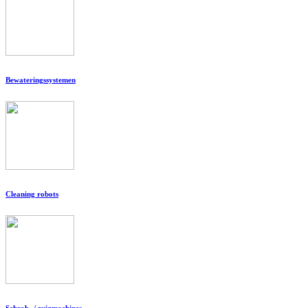
Bewateringssystemen
Cleaning robots
Schrob- / zuigmachines