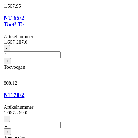
1.567,
95
NT 65/2
Tact² Tc
Artikelnummer:
1.667-287.0
NT
-
65/2
Tact²
+
Tc
Toevoegen
aantal
808,
12
NT 70/2
Artikelnummer:
1.667-269.0
NT
-
70/2
aantal
+
Toevoegen