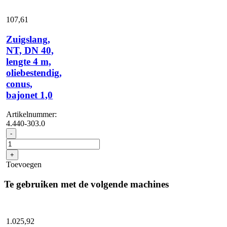
4
m,
107,
61
kegel,
bajonet
Zuigslang,
1.0
NT, DN 40,
aantal
lengte 4 m,
oliebestendig,
conus,
bajonet 1,0
Artikelnummer:
4.440-303.0
Zuigslang,
-
NT,
DN
+
40,
Toevoegen
lengte
4
Te gebruiken met de volgende machines
m,
oliebestendig,
conus,
bajonet
1.025,
92
1,0