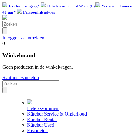
Gratis
bezorging*
Ophalen in Echt of Weert (L)
Verzonden
binnen
48 uur*
Persoonlijk
advies
Inloggen / aanmelden
0
Winkelmand
Geen producten in de winkelwagen.
Start met winkelen
Hele assortiment
Kärcher Service & Onderhoud
Kärcher Rental
Kärcher Used
Favorieten