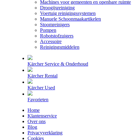
Machines voor gemeenten en openbare ruimte
Droogijsreiniging
Voertuig reinigingssystemen
Manuele Schoonmaakartikelen
Stoomreinigers
Pompen
Robotstofzuigers
Accessoire
Reinigingsmiddelen
Kärcher Service & Onderhoud
Kärcher Rental
Kärcher Used
Favorieten
Home
Klantenservice
Over ons
Blog
Privacyverklaring
Cookies