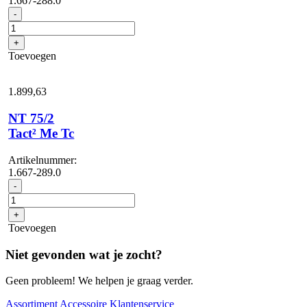
1.667-288.0
NT
-
75/2
Tact²
+
Me
Toevoegen
aantal
1.899,
63
NT 75/2
Tact² Me Tc
Artikelnummer:
1.667-289.0
NT
-
75/2
Tact²
+
Me
Toevoegen
Tc
aantal
Niet gevonden wat je zocht?
Geen probleem! We helpen je graag verder.
Assortiment
Accessoire
Klantenservice