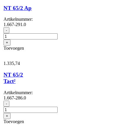
aantal
NT 65/2 Ap
Artikelnummer:
1.667-291.0
NT
-
65/2
Ap
+
aantal
Toevoegen
1.335,
74
NT 65/2
Tact²
Artikelnummer:
1.667-286.0
NT
-
65/2
Tact²
+
aantal
Toevoegen