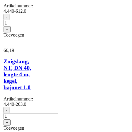
Artikelnummer:
4.440-612.0
Zuigslang,
-
NT,
DN
+
40,
Toevoegen
lengte
10
m,
66,
19
oliebestendig,
conus,
Zuigslang,
bajonet
NT, DN 40,
1,0
lengte 4 m,
aantal
kegel,
bajonet 1.0
Artikelnummer:
4.440-263.0
Zuigslang,
-
NT,
DN
+
40,
Toevoegen
lengte