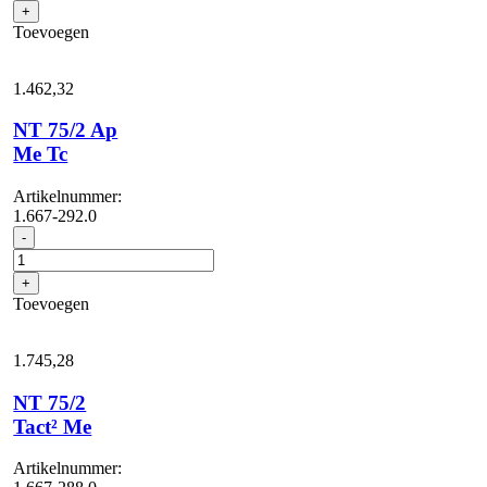
Me
+
Tc
Toevoegen
aantal
1.462,
32
NT 75/2 Ap
Me Tc
Artikelnummer:
1.667-292.0
NT
-
75/2
Ap
+
Me
Toevoegen
Tc
aantal
1.745,
28
NT 75/2
Tact² Me
Artikelnummer: