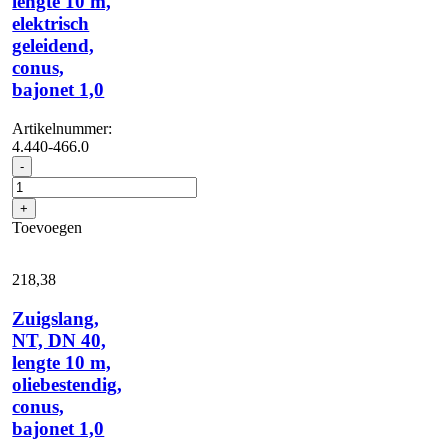
lengte 10 m,
elektrisch
geleidend,
conus,
bajonet 1,0
Artikelnummer:
4.440-466.0
Zuigslang,
-
NT,
DN
+
40,
Toevoegen
lengte
10
m,
218,
38
elektrisch
geleidend,
Zuigslang,
conus,
NT, DN 40,
bajonet
lengte 10 m,
1,0
aantal
oliebestendig,
conus,
bajonet 1,0