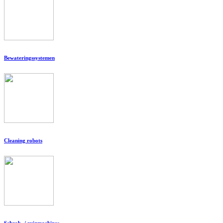
Bewateringssystemen
Cleaning robots
Schrob- / zuigmachines