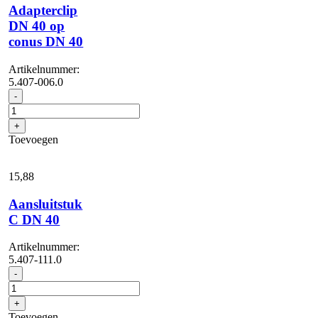
Adapterclip
DN 40 op
conus DN 40
Artikelnummer:
5.407-006.0
Adapterclip
-
DN
40
+
op
Toevoegen
conus
DN
40
15,
88
aantal
Aansluitstuk
C DN 40
Artikelnummer:
5.407-111.0
Aansluitstuk
-
C
DN
+
40
Toevoegen