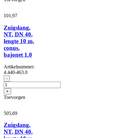
aantal
101,
97
Zuigslang,
NT, DN 40,
lengte 10 m,
conus,
bajonet 1.0
Artikelnummer:
4.440-463.0
Zuigslang,
-
NT,
DN
+
40,
Toevoegen
lengte
10
m,
505,
69
conus,
bajonet
Zuigslang,
1.0
NT, DN 40,
aantal