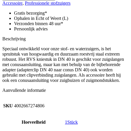
DN
Accessoire
,
Professionele stofzuigers
40,
roestvrij
Gratis bezorging*
staal,
Ophalen in Echt of Weert (L)
slangzijdige
Verzonden binnen 48 uur*
kegel,
Persoonlijk advies
accessoire
zijconus
Beschrijving
aantal
Speciaal ontwikkeld voor onze stof- en waterzuigers, is het
spruitstuk van hoogwaardig en duurzaam roestvrij staal extreem
robuust. Het RVS kniestuk in DN 40 is geschikt voor zuigslangen
met conusaansluiting, maar kan met behulp van de bijbehorende
adapter (adapterclip DN 40 naar conus DN 40) ook worden
gebruikt met clipverbinding zuigslangen. Als accessoire heeft hij
ook een conusaansluiting voor zuigbuizen of zuigmondstukken.
Aanvullende informatie
SKU
4002667274806
Hoeveelheid
1Stück