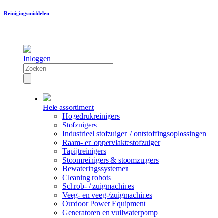
Reinigingsmiddelen
Inloggen
Hele assortiment
Hogedrukreinigers
Stofzuigers
Industrieel stofzuigen / ontstoffingsoplossingen
Raam- en oppervlaktestofzuiger
Tapijtreinigers
Stoomreinigers & stoomzuigers
Bewateringssystemen
Cleaning robots
Schrob- / zuigmachines
Veeg- en veeg-/zuigmachines
Outdoor Power Equipment
Generatoren en vuilwaterpomp