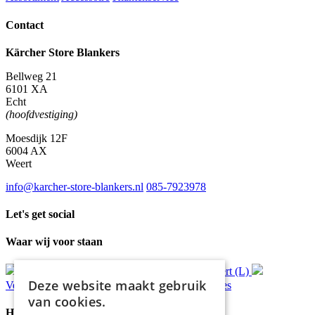
Contact
Kärcher Store Blankers
Bellweg 21
6101 XA
Echt
(hoofdvestiging)
Moesdijk 12F
6004 AX
Weert
info@karcher-store-blankers.nl
085-7923978
Let's get social
Waar wij voor staan
Gratis
bezorging*
Ophalen in Echt of Weert (L)
Deze website maakt gebruik
Verzonden
binnen 48 uur*
Persoonlijk
advies
van cookies.
Handige Links