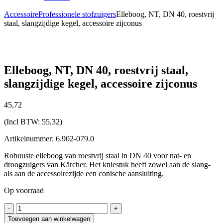
Accessoire
Professionele stofzuigers
Elleboog, NT, DN 40, roestvrij
staal, slangzijdige kegel, accessoire zijconus
Elleboog, NT, DN 40, roestvrij staal,
slangzijdige kegel, accessoire zijconus
45,
72
(Incl BTW:
55,32
)
Artikelnummer: 6.902-079.0
Robuuste elleboog van roestvrij staal in DN 40 voor nat- en
droogzuigers van Kärcher. Het kniestuk heeft zowel aan de slang-
als aan de accessoirezijde een conische aansluiting.
Op voorraad
Elleboog,
-
+
NT,
Toevoegen aan winkelwagen