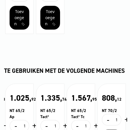
Clip
C
DN
DN
Toev
Toev
35
35
met
aantal
oege
oege
conus
n
n
DN
35
aantal
TE GEBRUIKEN MET DE VOLGENDE MACHINES
,
1.025,
1.335,
1.567,
808,
63
92
74
95
12
NT 65/2
NT 65/2
NT 65/2
NT 70/2
-
+
Ap
Tact²
Tact² Tc
NT
+
-
+
-
+
-
+
70/2
NT
NT
NT