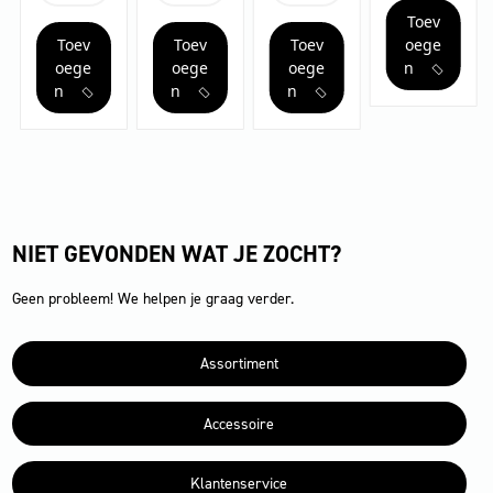
aantal
65/2
65/2
65/2
Toev
Ap
Tact²
Tact²
Toev
Toev
Toev
oege
aantal
aantal
Tc
aantal
oege
oege
oege
n
n
n
n
NIET GEVONDEN WAT JE ZOCHT?
Geen probleem! We helpen je graag verder.
Assortiment
Accessoire
Klantenservice