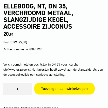
ELLEBOOG, NT, DN 35,
VERCHROOMD METAAL,
SLANGZIJDIGE KEGEL,
ACCESSOIRE ZIJCONUS
20,
91
(Incl BTW:
25,30
)
Artikelnummer: 6.900-519.0
Verchroomd metalen bochtstuk in DN 35 voor Kärcher
stof-/waterzuigers. Het kniestuk heeft zowel aan de slangzijde als aan
de accessoirezijde een conische aansluiting.
Elleboog,
Toevoegen aan winkelwagen
-
+
NT,
DN
35,
verchroomd
metaal,
,