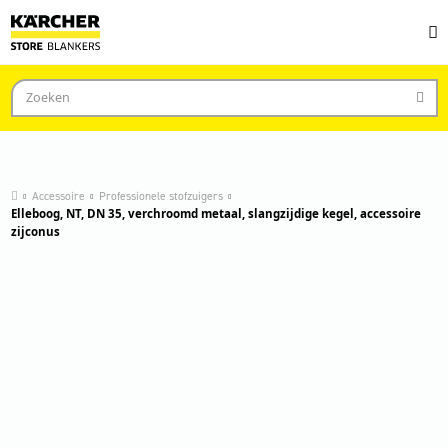
Accessoire
Professionele stofzuigers
Elleboog, NT, DN 35, verchroomd metaal, slangzijdige kegel, accessoire
zijconus