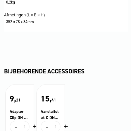
0,2kg
Afmetingen (L × B × H)
352 x 78 x 34mm
BIJBEHORENDE ACCESSOIRES
9,
15,
21
41
Adapter
Aansluitst
Clip DN 35
uk C DN
-
+
-
+
met conus
35
Adapter
Aansluitstuk
DN 35