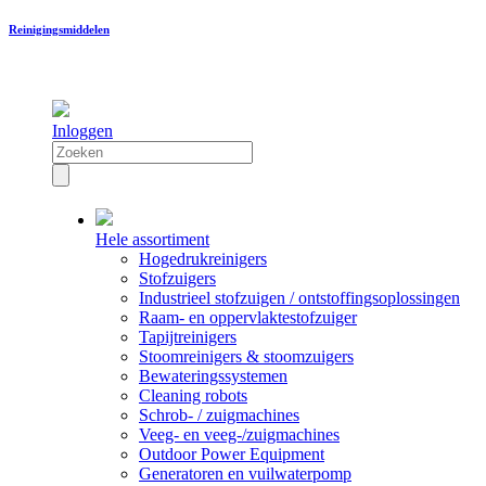
Reinigingsmiddelen
Inloggen
Hele assortiment
Hogedrukreinigers
Stofzuigers
Industrieel stofzuigen / ontstoffingsoplossingen
Raam- en oppervlaktestofzuiger
Tapijtreinigers
Stoomreinigers & stoomzuigers
Bewateringssystemen
Cleaning robots
Schrob- / zuigmachines
Veeg- en veeg-/zuigmachines
Outdoor Power Equipment
Generatoren en vuilwaterpomp