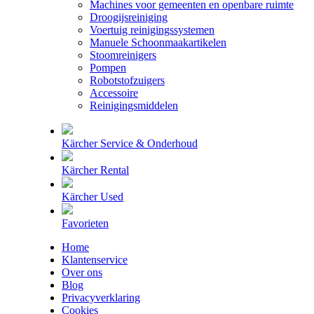
Machines voor gemeenten en openbare ruimte
Droogijsreiniging
Voertuig reinigingssystemen
Manuele Schoonmaakartikelen
Stoomreinigers
Pompen
Robotstofzuigers
Accessoire
Reinigingsmiddelen
Kärcher Service & Onderhoud
Kärcher Rental
Kärcher Used
Favorieten
Home
Klantenservice
Over ons
Blog
Privacyverklaring
Cookies