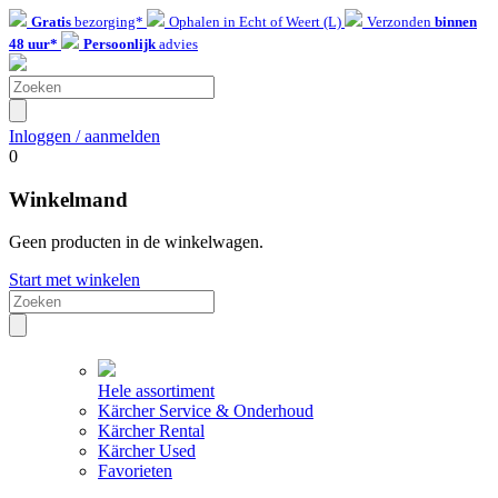
Gratis
bezorging*
Ophalen in Echt of Weert (L)
Verzonden
binnen
48 uur*
Persoonlijk
advies
Inloggen / aanmelden
0
Winkelmand
Geen producten in de winkelwagen.
Start met winkelen
Hele assortiment
Kärcher Service & Onderhoud
Kärcher Rental
Kärcher Used
Favorieten