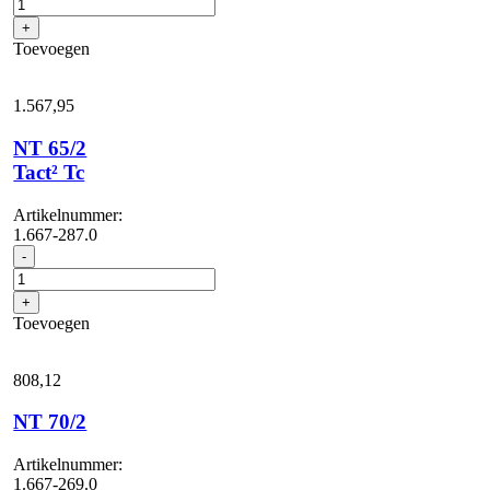
Tact²
+
aantal
Toevoegen
1.567,
95
NT 65/2
Tact² Tc
Artikelnummer:
1.667-287.0
NT
-
65/2
Tact²
+
Tc
Toevoegen
aantal
808,
12
NT 70/2
Artikelnummer:
1.667-269.0