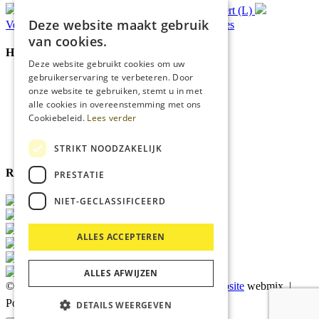
Gratis
bezorging*
Ophalen in Echt of Weert (L)
Deze website maakt gebruik
Verzonden
binnen 48 uur*
Persoonlijk
advies
van cookies.
Handige Links
Deze website gebruikt cookies om uw
gebruikerservaring te verbeteren. Door
Home
onze website te gebruiken, stemt u in met
Klantenservice
alle cookies in overeenstemming met ons
Over ons
Cookiebeleid.
Lees verder
Blog
Privacyverklaring
Cookies
STRIKT NOODZAKELIJK
Reviewmerk
PRESTATIE
NIET-GECLASSIFICEERD
ALLES ACCEPTEREN
ALLES AFWIJZEN
© 2026 Kärcher Store Blankers |
Maatwerk website
webmix |
Powered by
Marker Media
DETAILS WEERGEVEN