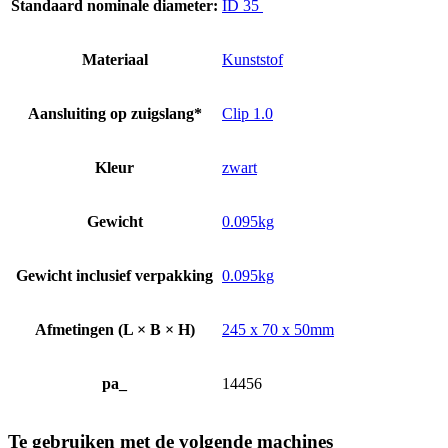
Standaard nominale diameter:
ID 35
Materiaal
Kunststof
Aansluiting op zuigslang*
Clip 1.0
Kleur
zwart
Gewicht
0.095kg
Gewicht inclusief verpakking
0.095kg
Afmetingen (L × B × H)
245 x 70 x 50mm
pa_
14456
Te gebruiken met de volgende machines