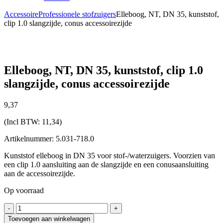
Accessoire
Professionele stofzuigers
Elleboog, NT, DN 35, kunststof,
clip 1.0 slangzijde, conus accessoirezijde
Elleboog, NT, DN 35, kunststof, clip 1.0
slangzijde, conus accessoirezijde
9,
37
(Incl BTW:
11,34
)
Artikelnummer: 5.031-718.0
Kunststof elleboog in DN 35 voor stof-/waterzuigers. Voorzien van
een clip 1.0 aansluiting aan de slangzijde en een conusaansluiting
aan de accessoirezijde.
Op voorraad
Elleboog,
-
+
NT,
Toevoegen aan winkelwagen