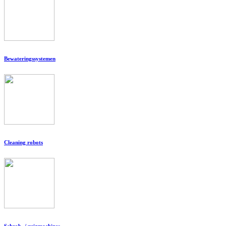
Bewateringssystemen
Cleaning robots
Schrob- / zuigmachines