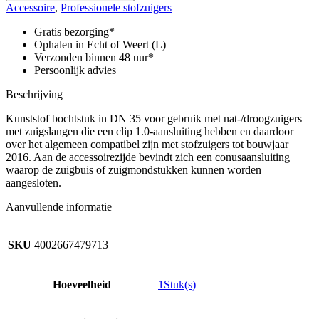
DN
Accessoire
,
Professionele stofzuigers
35,
kunststof,
Gratis bezorging*
clip
Ophalen in Echt of Weert (L)
1.0
Verzonden binnen 48 uur*
slangzijde,
Persoonlijk advies
conus
accessoirezijde
Beschrijving
aantal
Kunststof bochtstuk in DN 35 voor gebruik met nat-/droogzuigers
met zuigslangen die een clip 1.0-aansluiting hebben en daardoor
over het algemeen compatibel zijn met stofzuigers tot bouwjaar
2016. Aan de accessoirezijde bevindt zich een conusaansluiting
waarop de zuigbuis of zuigmondstukken kunnen worden
aangesloten.
Aanvullende informatie
SKU
4002667479713
Hoeveelheid
1Stuk(s)