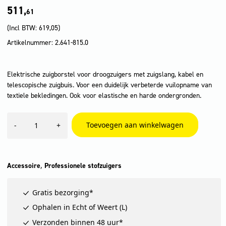
511,
61
(Incl BTW:
619,05
)
Artikelnummer: 2.641-815.0
Elektrische zuigborstel voor droogzuigers met zuigslang, kabel en
telescopische zuigbuis. Voor een duidelijk verbeterde vuilopname van
textiele bekledingen. Ook voor elastische en harde ondergronden.
Elektroborstel
Toevoegen aan winkelwagen
-
+
ESB
28
aantal
,
Accessoire
Professionele stofzuigers
Gratis bezorging*
Ophalen in Echt of Weert (L)
Verzonden binnen 48 uur*