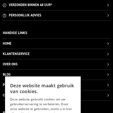
VERZONDEN
BINNEN 48 UUR*
PERSOONLIJK
ADVIES
HANDIGE LINKS
HOME
KLANTENSERVICE
OVER ONS
BLOG
Deze website maakt gebruik
PRIVACYVERKLARING
van cookies.
COOKIES
Deze website gebruikt cookies om uw
gebruikerservaring te verbeteren. Door
onze website te gebruiken, stemt u in met
REVIEWMERK