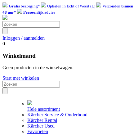
Gratis
bezorging*
Ophalen in Echt of Weert (L)
Verzonden
binnen
48 uur*
Persoonlijk
advies
Inloggen / aanmelden
0
Winkelmand
Geen producten in de winkelwagen.
Start met winkelen
Hele assortiment
Kärcher Service & Onderhoud
Kärcher Rental
Kärcher Used
Favorieten