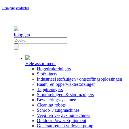
Reinigingsmiddelen
Inloggen
Hele assortiment
Hogedrukreinigers
Stofzuigers
Industrieel stofzuigen / ontstoffingsoplossingen
Raam- en oppervlaktestofzuiger
Tapijtreinigers
Stoomreinigers & stoomzuigers
Bewateringssystemen
Cleaning robots
Schrob- / zuigmachines
Veeg- en veeg-/zuigmachines
Outdoor Power Equipment
Generatoren en vuilwaterpomp