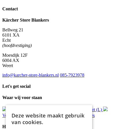
Contact
Kärcher Store Blankers
Bellweg 21
6101 XA
Echt
(hoofdvestiging)
Moesdijk 12F
6004 AX
Weert
info@karcher-store-blankers.nl
085-7923978
Let's get social
Waar wij voor staan
Gratis
bezorging*
Ophalen in Echt of Weert (L)
Deze website maakt gebruik
Verzonden
binnen 48 uur*
Persoonlijk
advies
van cookies.
Handige Links