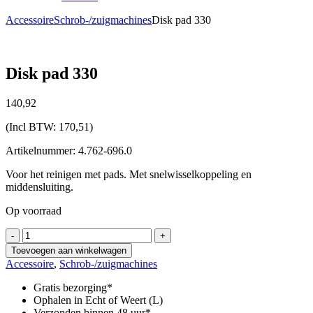
Accessoire
Schrob-/zuigmachines
Disk pad 330
Disk pad 330
140,
92
(Incl BTW:
170,51
)
Artikelnummer: 4.762-696.0
Voor het reinigen met pads. Met snelwisselkoppeling en
middensluiting.
Op voorraad
Disk
-
+
pad
Toevoegen aan winkelwagen
330
Accessoire
,
Schrob-/zuigmachines
aantal
Gratis bezorging*
Ophalen in Echt of Weert (L)
Verzonden binnen 48 uur*