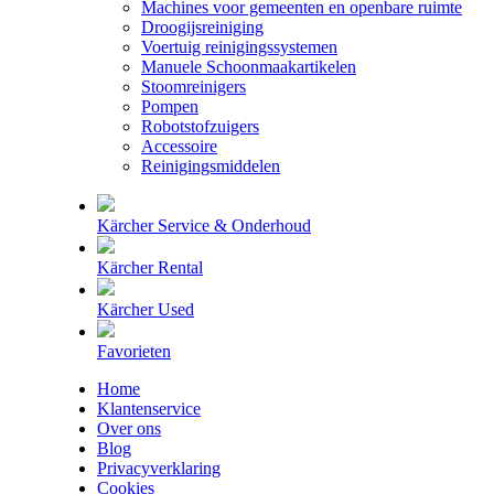
Machines voor gemeenten en openbare ruimte
Droogijsreiniging
Voertuig reinigingssystemen
Manuele Schoonmaakartikelen
Stoomreinigers
Pompen
Robotstofzuigers
Accessoire
Reinigingsmiddelen
Kärcher Service & Onderhoud
Kärcher Rental
Kärcher Used
Favorieten
Home
Klantenservice
Over ons
Blog
Privacyverklaring
Cookies