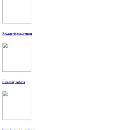
Bewateringssystemen
Cleaning robots
Schrob- / zuigmachines