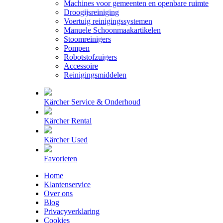
Machines voor gemeenten en openbare ruimte
Droogijsreiniging
Voertuig reinigingssystemen
Manuele Schoonmaakartikelen
Stoomreinigers
Pompen
Robotstofzuigers
Accessoire
Reinigingsmiddelen
Kärcher Service & Onderhoud
Kärcher Rental
Kärcher Used
Favorieten
Home
Klantenservice
Over ons
Blog
Privacyverklaring
Cookies