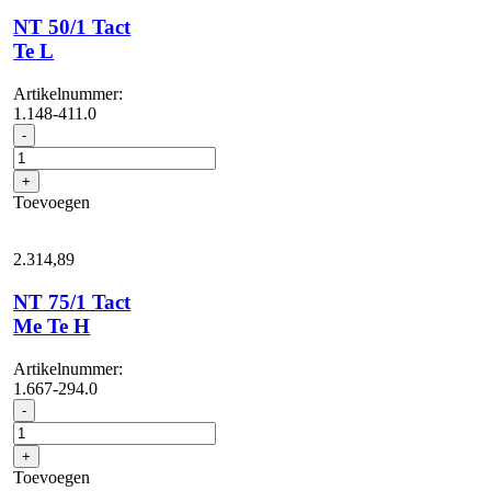
NT 50/1 Tact
Te L
Artikelnummer:
1.148-411.0
NT
-
50/1
Tact
+
Te
Toevoegen
L
aantal
2.314,
89
NT 75/1 Tact
Me Te H
Artikelnummer:
1.667-294.0
NT
-
75/1
Tact
+
Me
Toevoegen
Te