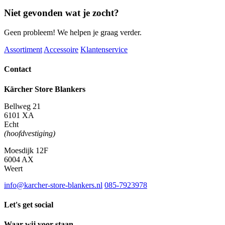
H
Niet gevonden wat je zocht?
aantal
Geen probleem! We helpen je graag verder.
Assortiment
Accessoire
Klantenservice
Contact
Kärcher Store Blankers
Bellweg 21
6101 XA
Echt
(hoofdvestiging)
Moesdijk 12F
6004 AX
Weert
info@karcher-store-blankers.nl
085-7923978
Let's get social
Waar wij voor staan