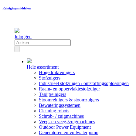
Reinigingsmiddelen
Inloggen
Hele assortiment
Hogedrukreinigers
Stofzuigers
Industrieel stofzuigen / ontstoffingsoplossingen
Raam- en oppervlaktestofzuiger
Tapijtreinigers
Stoomreinigers & stoomzuigers
Bewateringssystemen
Cleaning robots
Schrob- / zuigmachines
Veeg- en veeg-/zuigmachines
Outdoor Power Equipment
Generatoren en vuilwaterpomp