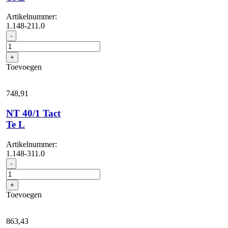
Artikelnummer:
1.148-211.0
NT
-
30/1
Tact
+
Te
Toevoegen
L
aantal
748,
91
NT 40/1 Tact
Te L
Artikelnummer:
1.148-311.0
NT
-
40/1
Tact
+
Te
Toevoegen
L
aantal
863,
43