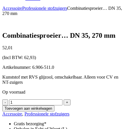
Accessoire
Professionele stofzuigers
Combinatiesproeier… DN 35,
270 mm
Combinatiesproeier… DN 35, 270 mm
52,
01
(Incl BTW:
62,93
)
Artikelnummer: 6.906-511.0
Kunststof met RVS glijzool, omschakelbaar. Alleen voor CV en
NT-zuigers
Op voorraad
Combinatiesproeier...
-
+
DN
Toevoegen aan winkelwagen
35,
Accessoire
,
Professionele stofzuigers
270
mm
Gratis bezorging*
aantal
Ophalen in Echt of Weert (L)