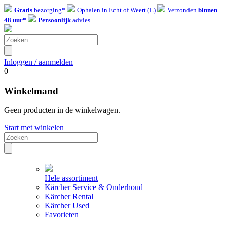
Gratis
bezorging*
Ophalen in Echt of Weert (L)
Verzonden
binnen
48 uur*
Persoonlijk
advies
Inloggen / aanmelden
0
Winkelmand
Geen producten in de winkelwagen.
Start met winkelen
Hele assortiment
Kärcher Service & Onderhoud
Kärcher Rental
Kärcher Used
Favorieten