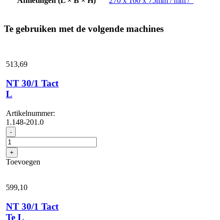
Afmetingen (L × B × H)
270 x 160 x 75mm / mm /
Te gebruiken met de volgende machines
513,
69
NT 30/1 Tact
L
Artikelnummer:
1.148-201.0
NT
-
30/1
Tact
+
L
Toevoegen
aantal
599,
10
NT 30/1 Tact
Te L