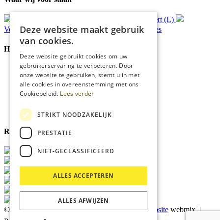
Gratis
bezorging*
Ophalen in Echt of Weert (L)
Deze website maakt gebruik
Verzonden
binnen 48 uur*
Persoonlijk
advies
van cookies.
Handige Links
Deze website gebruikt cookies om uw
gebruikerservaring te verbeteren. Door
Home
onze website te gebruiken, stemt u in met
Klantenservice
alle cookies in overeenstemming met ons
Over ons
Cookiebeleid.
Lees verder
Blog
Privacyverklaring
Cookies
STRIKT NOODZAKELIJK
Reviewmerk
PRESTATIE
NIET-GECLASSIFICEERD
ALLES ACCEPTEREN
ALLES AFWIJZEN
© 2026 Kärcher Store Blankers |
Maatwerk website
webmix |