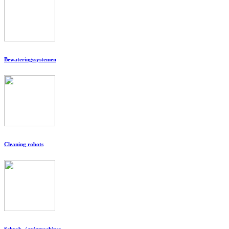
Bewateringssystemen
Cleaning robots
Schrob- / zuigmachines