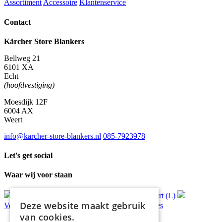
Assortiment
Accessoire
Klantenservice
Contact
Kärcher Store Blankers
Bellweg 21
6101 XA
Echt
(hoofdvestiging)
Moesdijk 12F
6004 AX
Weert
info@karcher-store-blankers.nl
085-7923978
Let's get social
Waar wij voor staan
Gratis
bezorging*
Ophalen in Echt of Weert (L)
Deze website maakt gebruik
Verzonden
binnen 48 uur*
Persoonlijk
advies
van cookies.