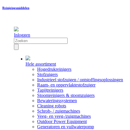
Reinigingsmiddelen
Inloggen
Hele assortiment
Hogedrukreinigers
Stofzuigers
Industrieel stofzuigen / ontstoffingsoplossingen
Raam- en oppervlaktestofzuiger
Tapijtreinigers
Stoomreinigers & stoomzuigers
Bewateringssystemen
Cleaning robots
Schrob- / zuigmachines
Veeg- en veeg-/zuigmachines
Outdoor Power Equipment
Generatoren en vuilwaterpomp