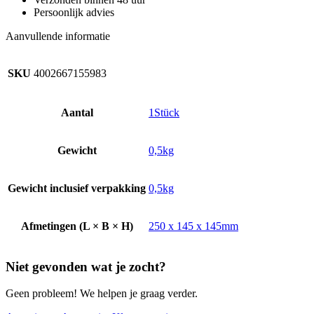
aantal
Persoonlijk advies
Aanvullende informatie
SKU
4002667155983
Aantal
1Stück
Gewicht
0,5kg
Gewicht inclusief verpakking
0,5kg
Afmetingen (L × B × H)
250 x 145 x 145mm
Niet gevonden wat je zocht?
Geen probleem! We helpen je graag verder.