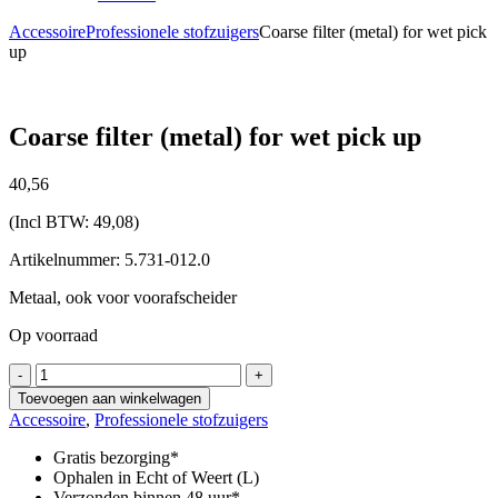
Accessoire
Professionele stofzuigers
Coarse filter (metal) for wet pick
up
Coarse filter (metal) for wet pick up
40,
56
(Incl BTW:
49,08
)
Artikelnummer: 5.731-012.0
Metaal, ook voor voorafscheider
Op voorraad
Coarse
-
+
filter
Toevoegen aan winkelwagen
(metal)
Accessoire
,
Professionele stofzuigers
for
wet
Gratis bezorging*
pick
Ophalen in Echt of Weert (L)
up
Verzonden binnen 48 uur*