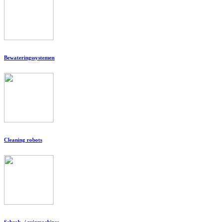
Bewateringssystemen
Cleaning robots
Schrob- / zuigmachines