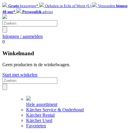
Gratis
bezorging*
Ophalen in Echt of Weert (L)
Verzonden
binnen
48 uur*
Persoonlijk
advies
Inloggen / aanmelden
0
Winkelmand
Geen producten in de winkelwagen.
Start met winkelen
Hele assortiment
Kärcher Service & Onderhoud
Kärcher Rental
Kärcher Used
Favorieten