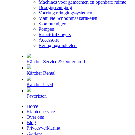
Machines voor gemeenten en openbare ruimte
Droogijsreiniging
Voertuig reinigingssystemen
Manuele Schoonmaakartikelen
Stoomreinigers
Pompen
Robotstofzuigers
Accessoire
Reinigingsmiddelen
Kärcher Service & Onderhoud
Kärcher Rental
Kärcher Used
Favorieten
Home
Klantenservice
Over ons
Blog
Privacyverklaring
Cookies