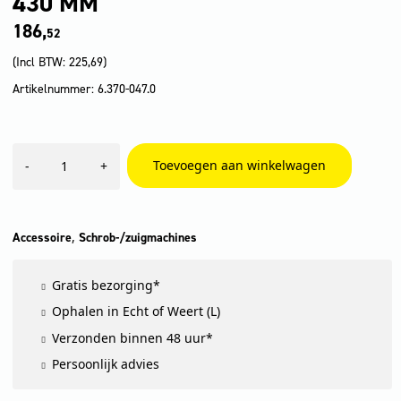
430 MM
186,
52
(Incl BTW:
225,69
)
Artikelnummer: 6.370-047.0
Brush
Toevoegen aan winkelwagen
-
+
scrub
D
430,
Middel,
430
,
Accessoire
Schrob-/zuigmachines
mm
aantal
Gratis bezorging*
Ophalen in Echt of Weert (L)
Verzonden binnen 48 uur*
Persoonlijk advies