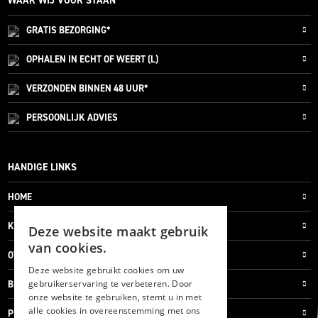
WAAR WIJ VOOR STAAN
GRATIS
BEZORGING*
OPHALEN IN ECHT OF WEERT (L)
VERZONDEN
BINNEN 48 UUR*
PERSOONLIJK
ADVIES
HANDIGE LINKS
HOME
KLANTENSERVICE
Deze website maakt gebruik
van cookies.
OVER ONS
Deze website gebruikt cookies om uw
gebruikerservaring te verbeteren. Door
BLOG
onze website te gebruiken, stemt u in met
alle cookies in overeenstemming met ons
PRIVACYVERKLARING