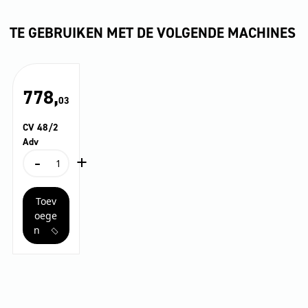
TE GEBRUIKEN MET DE VOLGENDE MACHINES
778,
03
CV 48/2
Adv
-
+
CV
48/2
Adv
Toev
aantal
oege
n