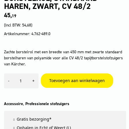
HAREN, ZWART, CV 48/2
45,
19
(Incl BTW:
54,68
)
Artikelnummer: 4.762-489.0
Zachte borstelrol met een breedte van 450 mm met zwarte standaard
borstelharen van polyamide voor alle CV 48/2 tapijtborstelstofzuigers
van Kärcher.
Borstelrol,
Toevoegen aan winkelwagen
-
+
standaard
haren,
zwart,
CV
48/2
,
Accessoire
Professionele stofzuigers
aantal
Gratis bezorging*
Ophalen in Echt of Weert (L)