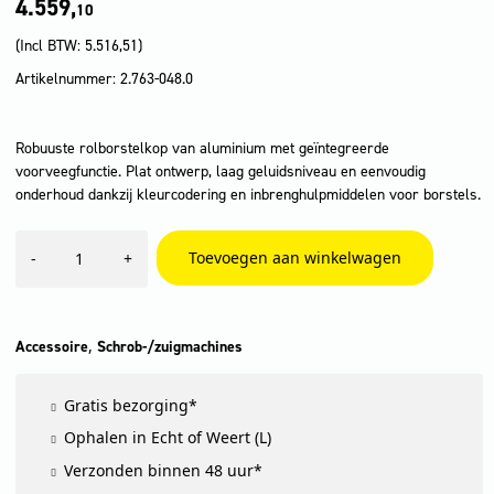
4.559,
10
(Incl BTW:
5.516,51
)
Artikelnummer: 2.763-048.0
Robuuste rolborstelkop van aluminium met geïntegreerde
voorveegfunctie. Plat ontwerp, laag geluidsniveau en eenvoudig
onderhoud dankzij kleurcodering en inbrenghulpmiddelen voor borstels.
Borstelkop
Toevoegen aan winkelwagen
-
+
R85
aantal
,
Accessoire
Schrob-/zuigmachines
Gratis bezorging*
Ophalen in Echt of Weert (L)
Verzonden binnen 48 uur*