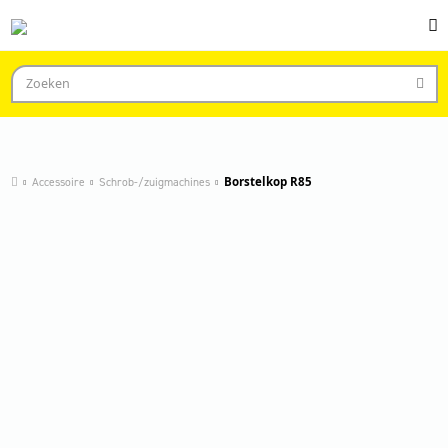
Accessoire
Schrob-/zuigmachines
Borstelkop R85