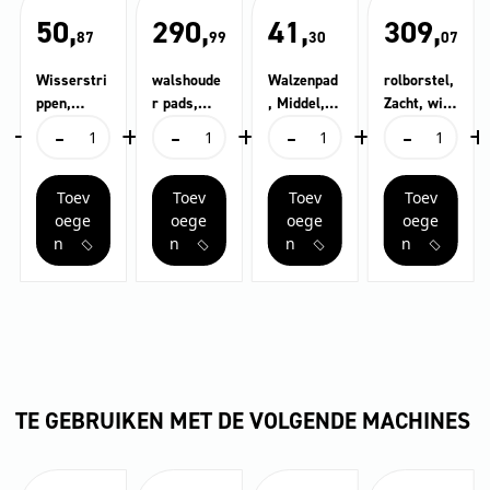
50,
290,
41,
309,
87
99
30
07
Wisserstri
walshoude
Walzenpad
rolborstel,
ppen,
r pads,
, Middel,
Zacht, wit,
+
-
+
-
+
-
+
-
+
oliebesten
800 mm
rood
800 mm
Wisserstrippen,
walshouder
Walzenpad,
rolborstel,
dig
oliebestendig
pads,
Middel,
Zacht,
aantal
800
rood
wit,
Toev
Toev
Toev
Toev
mm
aantal
800
aantal
mm
oege
oege
oege
oege
aantal
n
n
n
n
TE GEBRUIKEN MET DE VOLGENDE MACHINES