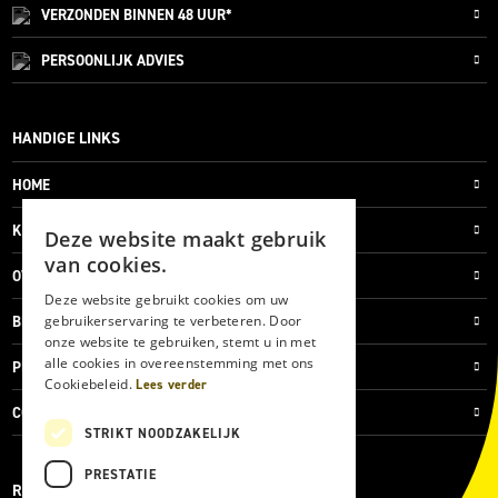
VERZONDEN
BINNEN 48 UUR*
PERSOONLIJK
ADVIES
HANDIGE LINKS
HOME
KLANTENSERVICE
Deze website maakt gebruik
van cookies.
OVER ONS
Deze website gebruikt cookies om uw
gebruikerservaring te verbeteren. Door
BLOG
onze website te gebruiken, stemt u in met
alle cookies in overeenstemming met ons
PRIVACYVERKLARING
Cookiebeleid.
Lees verder
COOKIES
STRIKT NOODZAKELIJK
PRESTATIE
REVIEWMERK