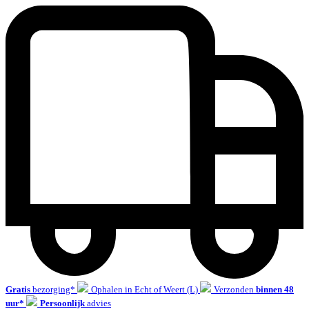
Gratis
bezorging*
Ophalen in Echt of Weert (L)
Verzonden
binnen 48
uur*
Persoonlijk
advies