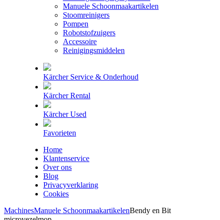
Manuele Schoonmaakartikelen
Stoomreinigers
Pompen
Robotstofzuigers
Accessoire
Reinigingsmiddelen
Kärcher Service & Onderhoud
Kärcher Rental
Kärcher Used
Favorieten
Home
Klantenservice
Over ons
Blog
Privacyverklaring
Cookies
Machines
Manuele Schoonmaakartikelen
Bendy en Bit
microvezelmop