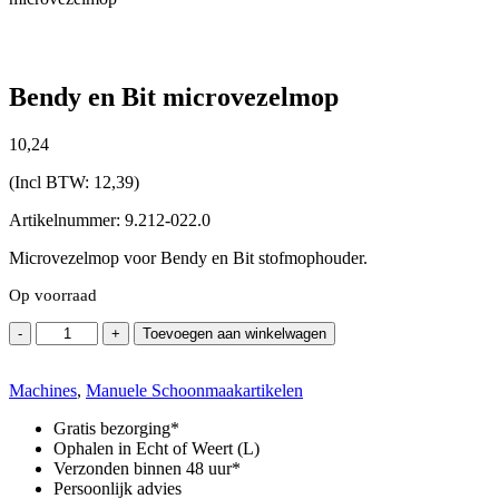
Bendy en Bit microvezelmop
10,
24
(Incl BTW:
12,39
)
Artikelnummer: 9.212-022.0
Microvezelmop voor Bendy en Bit stofmophouder.
Op voorraad
Bendy
-
+
Toevoegen aan winkelwagen
en
Bit
Machines
microvezelmop
,
Manuele Schoonmaakartikelen
aantal
Gratis bezorging*
Ophalen in Echt of Weert (L)
Verzonden binnen 48 uur*
Persoonlijk advies