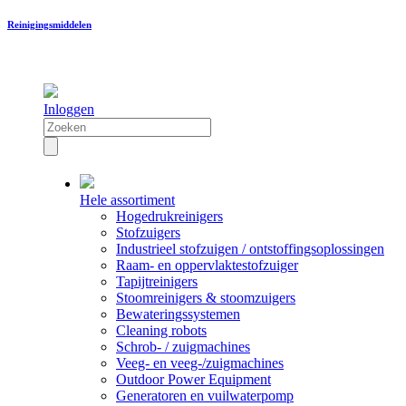
Reinigingsmiddelen
Inloggen
Hele assortiment
Hogedrukreinigers
Stofzuigers
Industrieel stofzuigen / ontstoffingsoplossingen
Raam- en oppervlaktestofzuiger
Tapijtreinigers
Stoomreinigers & stoomzuigers
Bewateringssystemen
Cleaning robots
Schrob- / zuigmachines
Veeg- en veeg-/zuigmachines
Outdoor Power Equipment
Generatoren en vuilwaterpomp