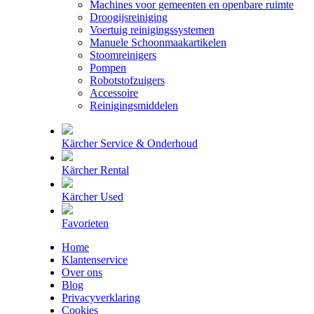
Machines voor gemeenten en openbare ruimte
Droogijsreiniging
Voertuig reinigingssystemen
Manuele Schoonmaakartikelen
Stoomreinigers
Pompen
Robotstofzuigers
Accessoire
Reinigingsmiddelen
Kärcher Service & Onderhoud
Kärcher Rental
Kärcher Used
Favorieten
Home
Klantenservice
Over ons
Blog
Privacyverklaring
Cookies