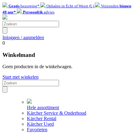
Gratis
bezorging*
Ophalen in Echt of Weert (L)
Verzonden
binnen
48 uur*
Persoonlijk
advies
Inloggen / aanmelden
0
Winkelmand
Geen producten in de winkelwagen.
Start met winkelen
Hele assortiment
Kärcher Service & Onderhoud
Kärcher Rental
Kärcher Used
Favorieten