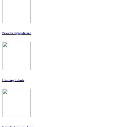
Bewateringssystemen
Cleaning robots
Schrob- / zuigmachines