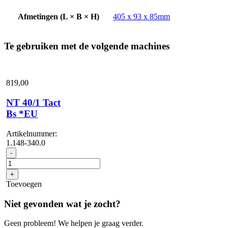
Afmetingen (L × B × H)
405 x 93 x 85mm
Te gebruiken met de volgende machines
819,
00
NT 40/1 Tact
Bs *EU
Artikelnummer:
1.148-340.0
NT
-
40/1
Tact
+
Bs
Toevoegen
*EU
aantal
Niet gevonden wat je zocht?
Geen probleem! We helpen je graag verder.