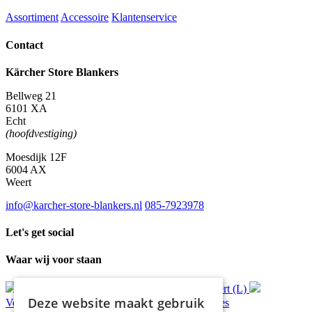
Assortiment
Accessoire
Klantenservice
Contact
Kärcher Store Blankers
Bellweg 21
6101 XA
Echt
(hoofdvestiging)
Moesdijk 12F
6004 AX
Weert
info@karcher-store-blankers.nl
085-7923978
Let's get social
Waar wij voor staan
Gratis
bezorging*
Ophalen in Echt of Weert (L)
Deze website maakt gebruik
Verzonden
binnen 48 uur*
Persoonlijk
advies