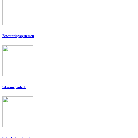
Bewateringssystemen
Cleaning robots
Schrob- / zuigmachines