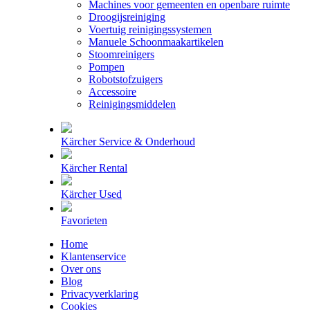
Machines voor gemeenten en openbare ruimte
Droogijsreiniging
Voertuig reinigingssystemen
Manuele Schoonmaakartikelen
Stoomreinigers
Pompen
Robotstofzuigers
Accessoire
Reinigingsmiddelen
Kärcher Service & Onderhoud
Kärcher Rental
Kärcher Used
Favorieten
Home
Klantenservice
Over ons
Blog
Privacyverklaring
Cookies