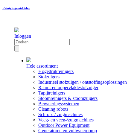
Reinigingsmiddelen
Inloggen
Hele assortiment
Hogedrukreinigers
Stofzuigers
Industrieel stofzuigen / ontstoffingsoplossingen
Raam- en oppervlaktestofzuiger
Tapijtreinigers
Stoomreinigers & stoomzuigers
Bewateringssystemen
Cleaning robots
Schrob- / zuigmachines
Veeg- en veeg-/zuigmachines
Outdoor Power Equipment
Generatoren en vuilwaterpomp