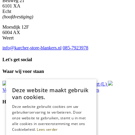
Bellweg 21
6101 XA
Echt
(hoofdvestiging)
Moesdijk 12F
6004 AX
Weert
info@karcher-store-blankers.nl
085-7923978
Let's get social
Waar wij voor staan
Gratis
bezorging*
Ophalen in Echt of Weert (L)
Deze website maakt gebruik
Verzonden
binnen 48 uur*
Persoonlijk
advies
van cookies.
Handige Links
Deze website gebruikt cookies om uw
gebruikerservaring te verbeteren. Door
Home
onze website te gebruiken, stemt u in met
Klantenservice
alle cookies in overeenstemming met ons
Over ons
Cookiebeleid.
Lees verder
Blog