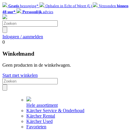
Gratis
bezorging*
Ophalen in Echt of Weert (L)
Verzonden
binnen
48 uur*
Persoonlijk
advies
Inloggen / aanmelden
0
Winkelmand
Geen producten in de winkelwagen.
Start met winkelen
Hele assortiment
Kärcher Service & Onderhoud
Kärcher Rental
Kärcher Used
Favorieten