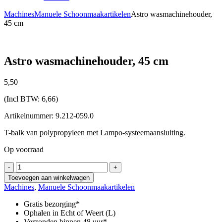
Machines
Manuele Schoonmaakartikelen
Astro wasmachinehouder,
45 cm
Astro wasmachinehouder, 45 cm
5,
50
(Incl BTW:
6,66
)
Artikelnummer: 9.212-059.0
T-balk van polypropyleen met Lampo-systeemaansluiting.
Op voorraad
Astro
-
+
wasmachinehouder,
Toevoegen aan winkelwagen
45
Machines
,
Manuele Schoonmaakartikelen
cm
aantal
Gratis bezorging*
Ophalen in Echt of Weert (L)
Verzonden binnen 48 uur*