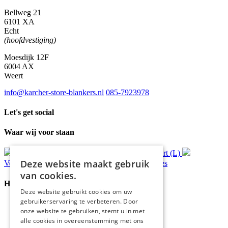
Bellweg 21
6101 XA
Echt
(hoofdvestiging)
Moesdijk 12F
6004 AX
Weert
info@karcher-store-blankers.nl
085-7923978
Let's get social
Waar wij voor staan
Gratis
bezorging*
Ophalen in Echt of Weert (L)
Deze website maakt gebruik
Verzonden
binnen 48 uur*
Persoonlijk
advies
van cookies.
Handige Links
Deze website gebruikt cookies om uw
gebruikerservaring te verbeteren. Door
Home
onze website te gebruiken, stemt u in met
Klantenservice
alle cookies in overeenstemming met ons
Over ons