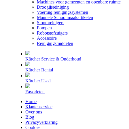
Machines voor gemeenten en openbare ruimte
Droogijsreiniging
Voertuig reinigingssystemen
Manuele Schoonmaakartikelen
Stoomreinigers
Pompen
Robotstofzuigers
Accessoire
Reinigingsmiddelen
Kärcher Service & Onderhoud
Kärcher Rental
Kärcher Used
Favorieten
Home
Klantenservice
Over ons
Blog
Privacyverklaring
Cookies