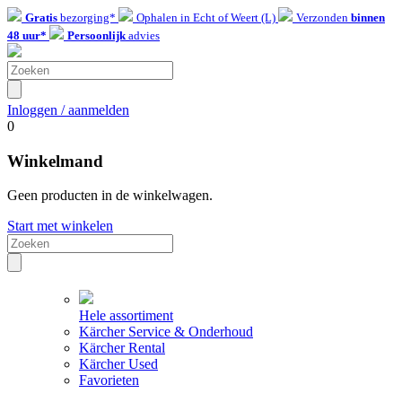
Gratis
bezorging*
Ophalen in Echt of Weert (L)
Verzonden
binnen
48 uur*
Persoonlijk
advies
Inloggen / aanmelden
0
Winkelmand
Geen producten in de winkelwagen.
Start met winkelen
Hele assortiment
Kärcher Service & Onderhoud
Kärcher Rental
Kärcher Used
Favorieten