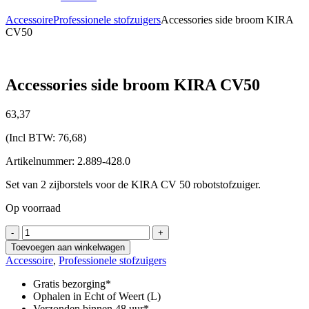
Accessoire
Professionele stofzuigers
Accessories side broom KIRA
CV50
Accessories side broom KIRA CV50
63,
37
(Incl BTW:
76,68
)
Artikelnummer: 2.889-428.0
Set van 2 zijborstels voor de KIRA CV 50 robotstofzuiger.
Op voorraad
Accessories
-
+
side
Toevoegen aan winkelwagen
broom
Accessoire
,
Professionele stofzuigers
KIRA
CV50
Gratis bezorging*
aantal
Ophalen in Echt of Weert (L)
Verzonden binnen 48 uur*