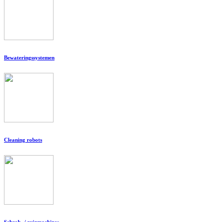
Bewateringssystemen
Cleaning robots
Schrob- / zuigmachines