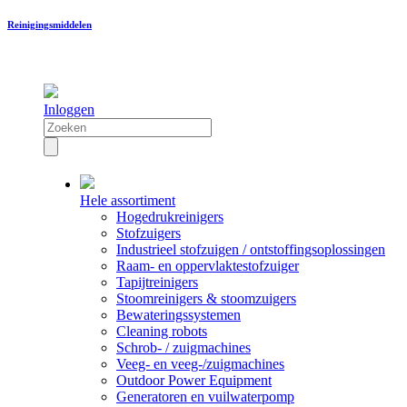
Reinigingsmiddelen
Inloggen
Hele assortiment
Hogedrukreinigers
Stofzuigers
Industrieel stofzuigen / ontstoffingsoplossingen
Raam- en oppervlaktestofzuiger
Tapijtreinigers
Stoomreinigers & stoomzuigers
Bewateringssystemen
Cleaning robots
Schrob- / zuigmachines
Veeg- en veeg-/zuigmachines
Outdoor Power Equipment
Generatoren en vuilwaterpomp