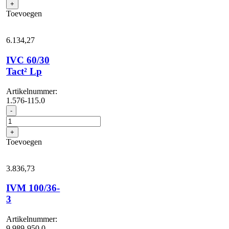
+
aantal
Toevoegen
6.134,
27
IVC 60/30
Tact² Lp
Artikelnummer:
1.576-115.0
IVC
-
60/30
Tact²
+
Lp
Toevoegen
aantal
3.836,
73
IVM 100/36-
3
Artikelnummer:
9.989-950.0