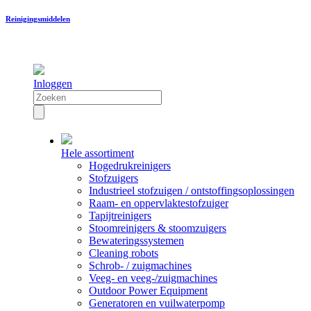
Reinigingsmiddelen
Inloggen
Hele assortiment
Hogedrukreinigers
Stofzuigers
Industrieel stofzuigen / ontstoffingsoplossingen
Raam- en oppervlaktestofzuiger
Tapijtreinigers
Stoomreinigers & stoomzuigers
Bewateringssystemen
Cleaning robots
Schrob- / zuigmachines
Veeg- en veeg-/zuigmachines
Outdoor Power Equipment
Generatoren en vuilwaterpomp