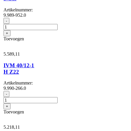
Artikelnummer:
9.989-952.0
IVM
-
100/36-
3
+
Oss
Toevoegen
aantal
5.589,
11
IVM 40/12-1
H Z22
Artikelnummer:
9.990-266.0
IVM
-
40/12-
1
+
H
Toevoegen
Z22
aantal
5.218,
11