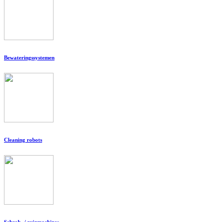
Bewateringssystemen
Cleaning robots
Schrob- / zuigmachines