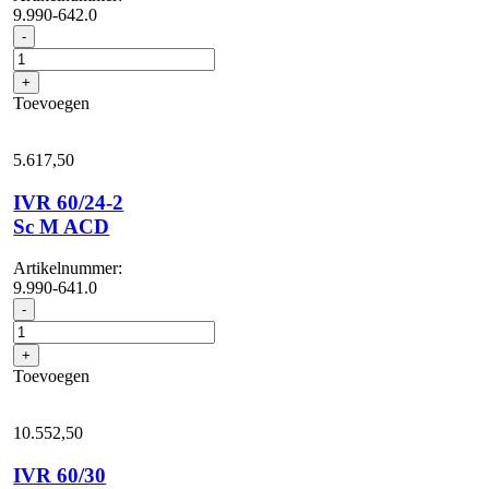
9.990-642.0
IVR
-
60/24-
2
+
Sc
Toevoegen
H
ACD
aantal
5.617,
50
IVR 60/24-2
Sc M ACD
Artikelnummer:
9.990-641.0
IVR
-
60/24-
2
+
Sc
Toevoegen
M
ACD
aantal
10.552,
50
IVR 60/30