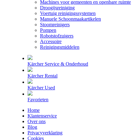
Machines voor gemeenten en openbare ruimte
Droogijsreiniging
Voertuig reinigingssystemen
Manuele Schoonmaakartikelen
Stoomreinigers
Pompen
Robotstofzuigers
Accessoire
Reinigingsmiddelen
Kärcher Service & Onderhoud
Kärcher Rental
Kärcher Used
Favorieten
Home
Klantenservice
Over ons
Blog
Privacyverklaring
Cookies