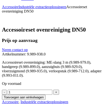
Accessoire
Industriële extractieoplossingen
Accessoireset
ovenreiniging DN50
Accessoireset ovenreiniging DN50
Prijs op aanvraag
Neem contact op
Artikelnummer: 9.989-938.0
Accessoireset ovenreiniging: ME-slang 3 m (9.989-979.0),
handgreep (9.989-899.0), aanzuigbuis (9.989-929.0),
vloerzuigmond (9.989-935.0), verloopstuk (9.989-712.0), adapter
(9.993-011.0).
Op voorraad
Accessoireset
-
+
ovenreiniging
Toevoegen aan winkelwagen
DN50
Accessoire
,
Industriële extractieoplossingen
aantal