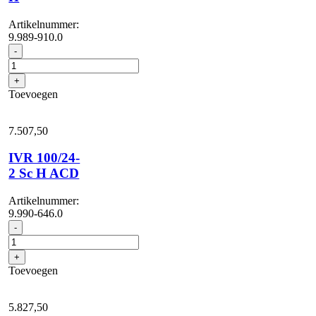
Artikelnummer:
9.989-910.0
IVM
-
60/36-
3
+
H
Toevoegen
aantal
7.507,
50
IVR 100/24-
2 Sc H ACD
Artikelnummer:
9.990-646.0
IVR
-
100/24-
2
+
Sc
Toevoegen
H
ACD
aantal
5.827,
50