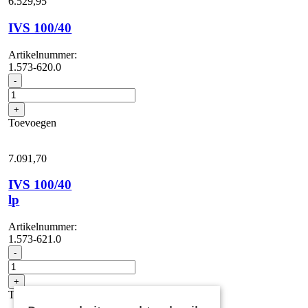
6.529,
95
IVS 100/40
Artikelnummer:
1.573-620.0
IVS
-
100/40
aantal
+
Toevoegen
7.091,
70
IVS 100/40
lp
Artikelnummer:
1.573-621.0
IVS
-
100/40
lp
+
aantal
Toevoegen