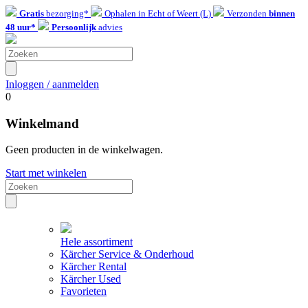
Gratis
bezorging*
Ophalen in Echt of Weert (L)
Verzonden
binnen
48 uur*
Persoonlijk
advies
Inloggen / aanmelden
0
Winkelmand
Geen producten in de winkelwagen.
Start met winkelen
Hele assortiment
Kärcher Service & Onderhoud
Kärcher Rental
Kärcher Used
Favorieten