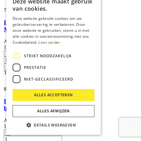
Deze website maakt gebruik
van cookies.
7.382,
55
Deze website gebruikt cookies om uw
IVS 100/40
gebruikerservaring te verbeteren. Door
M
onze website te gebruiken, stemt u in met
alle cookies in overeenstemming met ons
Artikelnummer:
Cookiebeleid.
Lees verder
1.573-622.0
IVS
-
STRIKT NOODZAKELIJK
100/40
M
+
PRESTATIE
aantal
Toevoegen
NIET-GECLASSIFICEERD
8.376,
90
ALLES ACCEPTEREN
IVS 100/55
lp
ALLES AFWIJZEN
Artikelnummer:
DETAILS WEERGEVEN
1.573-721.0
IVS
-
100/55