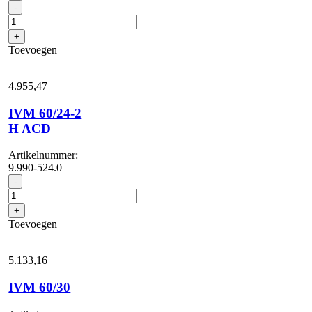
IVM
-
40/24-
2M
+
Lp
Toevoegen
aantal
4.955,
47
IVM 60/24-2
H ACD
Artikelnummer:
9.990-524.0
IVM
-
60/24-
2
+
H
Toevoegen
ACD
aantal
5.133,
16
IVM 60/30