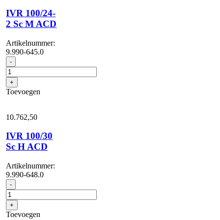
IVR 100/24-
2 Sc M ACD
Artikelnummer:
9.990-645.0
IVR
-
100/24-
2
+
Sc
Toevoegen
M
ACD
aantal
10.762,
50
IVR 100/30
Sc H ACD
Artikelnummer:
9.990-648.0
IVR
-
100/30
Sc
+
H
Toevoegen
ACD