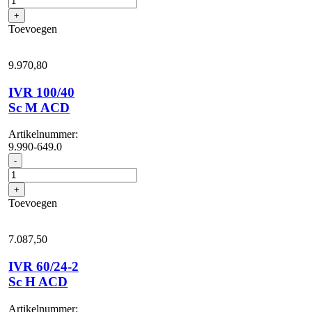
Sc
+
H
Toevoegen
ACD
aantal
9.970,
80
IVR 100/40
Sc M ACD
Artikelnummer:
9.990-649.0
IVR
-
100/40
Sc
+
M
Toevoegen
ACD
aantal
7.087,
50
IVR 60/24-2
Sc H ACD
Artikelnummer: