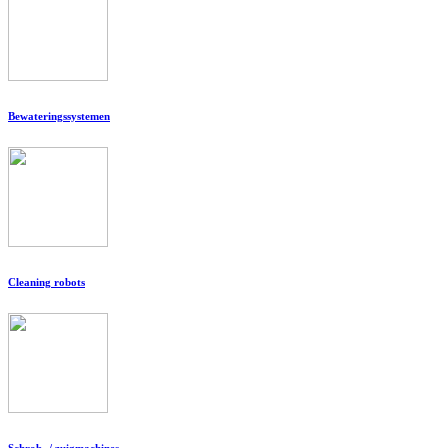
Bewateringssystemen
Cleaning robots
Schrob- / zuigmachines