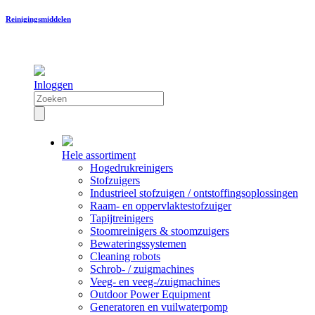
Reinigingsmiddelen
Inloggen
Hele assortiment
Hogedrukreinigers
Stofzuigers
Industrieel stofzuigen / ontstoffingsoplossingen
Raam- en oppervlaktestofzuiger
Tapijtreinigers
Stoomreinigers & stoomzuigers
Bewateringssystemen
Cleaning robots
Schrob- / zuigmachines
Veeg- en veeg-/zuigmachines
Outdoor Power Equipment
Generatoren en vuilwaterpomp