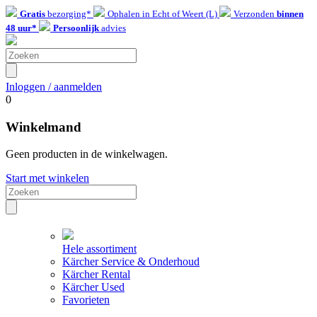
Gratis
bezorging*
Ophalen in Echt of Weert (L)
Verzonden
binnen
48 uur*
Persoonlijk
advies
Inloggen / aanmelden
0
Winkelmand
Geen producten in de winkelwagen.
Start met winkelen
Hele assortiment
Kärcher Service & Onderhoud
Kärcher Rental
Kärcher Used
Favorieten