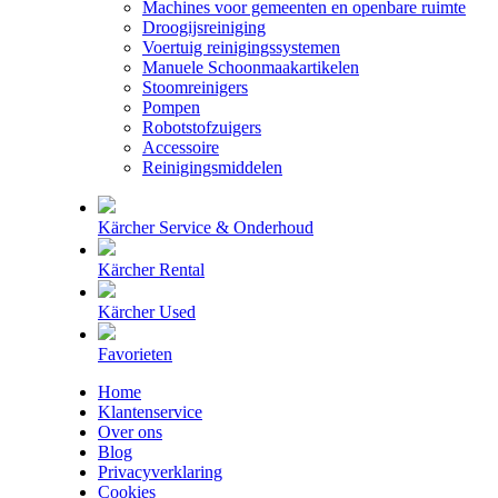
Machines voor gemeenten en openbare ruimte
Droogijsreiniging
Voertuig reinigingssystemen
Manuele Schoonmaakartikelen
Stoomreinigers
Pompen
Robotstofzuigers
Accessoire
Reinigingsmiddelen
Kärcher Service & Onderhoud
Kärcher Rental
Kärcher Used
Favorieten
Home
Klantenservice
Over ons
Blog
Privacyverklaring
Cookies