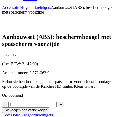
Accessoire
Hogedrukreinigers
Aanbouwset (ABS): beschermbeugel
met spatscherm voorzijde
Aanbouwset (ABS): beschermbeugel met
spatscherm voorzijde
1.775,
12
(Incl BTW:
2.147,90
)
Artikelnummer: 2.772-062.0
Robuuste beschermbeugel met spatscherm, voor achteraf montage
op de voorzijde van de Kärcher HD-trailer. Kleur: zwart.
Op voorraad
Aanbouwset
-
+
(ABS):
Toevoegen aan winkelwagen
beschermbeugel
Accessoire
,
Hogedrukreinigers