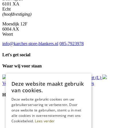
6101 XA
Echt
(hoofdvestiging)
Moesdijk 12F
6004 AX
Weert
info@karcher-store-blankers.nl
085-7923978
Let's get social
Waar wij voor staan
Gratis
bezorging*
Ophalen in Echt of Weert (L)
Deze website maakt gebruik
Verzonden
binnen 48 uur*
Persoonlijk
advies
van cookies.
Handige Links
Deze website gebruikt cookies om uw
gebruikerservaring te verbeteren. Door
Home
onze website te gebruiken, stemt u in met
Klantenservice
alle cookies in overeenstemming met ons
Over ons
Cookiebeleid.
Lees verder
Blog
Privacyverklaring