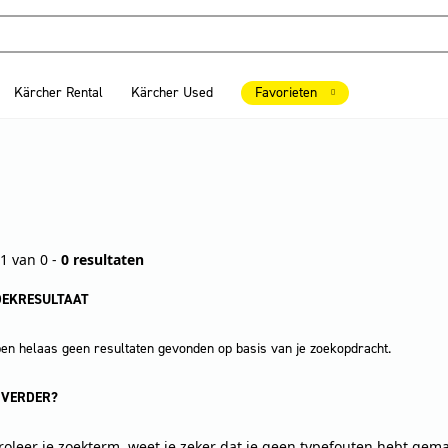
Kärcher Rental
Kärcher Used
Favorieten
1 van 0 -
0 resultaten
OEKRESULTAAT
n helaas geen resultaten gevonden op basis van je zoekopdracht.
 VERDER?
roleer je zoekterm, weet je zeker dat je geen typefouten hebt gem