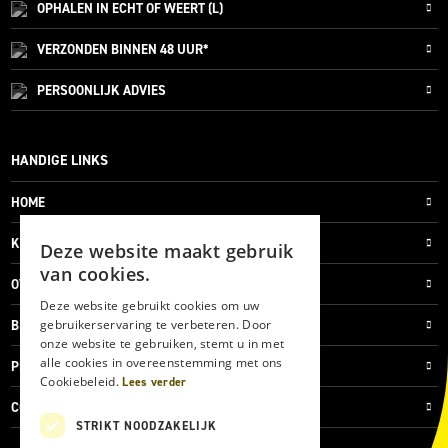
OPHALEN IN ECHT OF WEERT (L)
VERZONDEN
BINNEN 48 UUR*
PERSOONLIJK
ADVIES
HANDIGE LINKS
HOME
KLANTENSERVICE
Deze website maakt gebruik
van cookies.
OVER ONS
Deze website gebruikt cookies om uw
gebruikerservaring te verbeteren. Door
BLOG
onze website te gebruiken, stemt u in met
alle cookies in overeenstemming met ons
PRIVACYVERKLARING
Cookiebeleid.
Lees verder
COOKIES
STRIKT NOODZAKELIJK