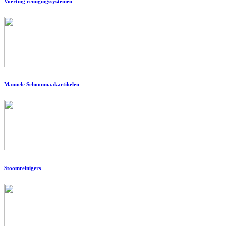
Voertuig reinigingssystemen
Manuele Schoonmaakartikelen
Stoomreinigers