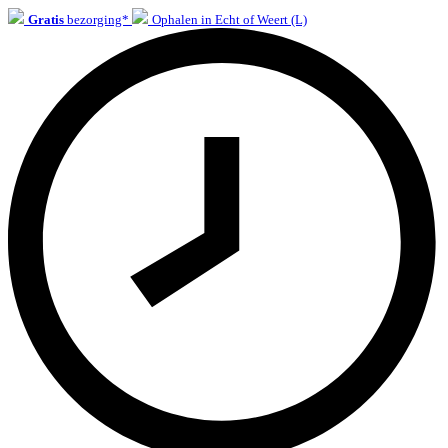
Gratis
bezorging*
Ophalen in Echt of Weert (L)