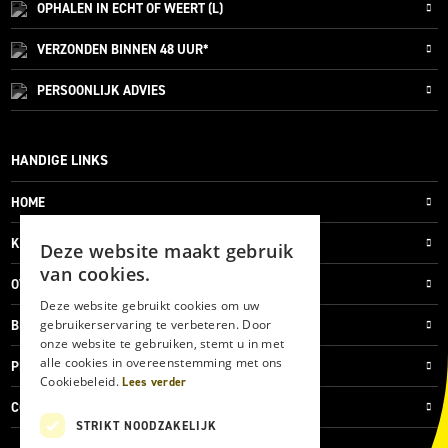
OPHALEN IN ECHT OF WEERT (L)
VERZONDEN
BINNEN 48 UUR*
PERSOONLIJK
ADVIES
HANDIGE LINKS
HOME
KLANTENSERVICE
Deze website maakt gebruik
van cookies.
OVER ONS
Deze website gebruikt cookies om uw
gebruikerservaring te verbeteren. Door
BLOG
onze website te gebruiken, stemt u in met
alle cookies in overeenstemming met ons
PRIVACYVERKLARING
Cookiebeleid.
Lees verder
COOKIES
STRIKT NOODZAKELIJK