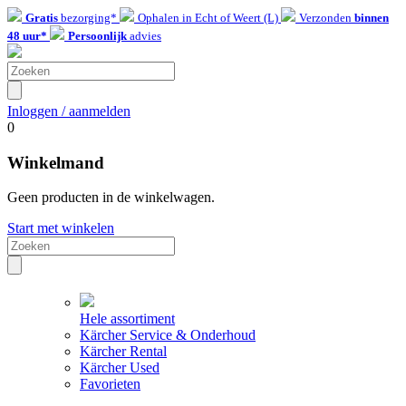
Gratis
bezorging*
Ophalen in Echt of Weert (L)
Verzonden
binnen
48 uur*
Persoonlijk
advies
Inloggen / aanmelden
0
Winkelmand
Geen producten in de winkelwagen.
Start met winkelen
Hele assortiment
Kärcher Service & Onderhoud
Kärcher Rental
Kärcher Used
Favorieten