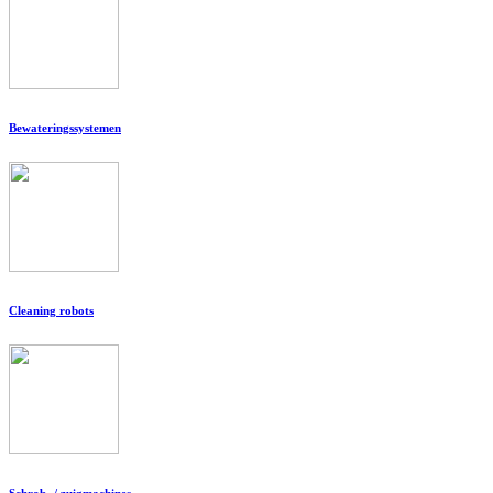
Bewateringssystemen
Cleaning robots
Schrob- / zuigmachines