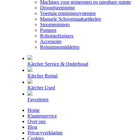
Machines voor gemeenten en openbare ruimte
Droogijsreiniging
Voertuig reinigingssystemen
Manuele Schoonmaakartikelen
Stoomreinigers
Pompen
Robotstofzuigers
Accessoire
Reinigingsmiddelen
Kärcher Service & Onderhoud
Kärcher Rental
Kärcher Used
Favorieten
Home
Klantenservice
Over ons
Blog
Privacyverklaring
Cookies