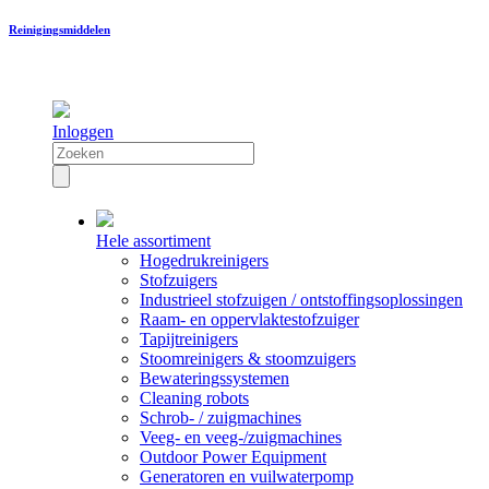
Reinigingsmiddelen
Inloggen
Hele assortiment
Hogedrukreinigers
Stofzuigers
Industrieel stofzuigen / ontstoffingsoplossingen
Raam- en oppervlaktestofzuiger
Tapijtreinigers
Stoomreinigers & stoomzuigers
Bewateringssystemen
Cleaning robots
Schrob- / zuigmachines
Veeg- en veeg-/zuigmachines
Outdoor Power Equipment
Generatoren en vuilwaterpomp