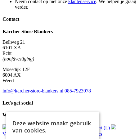
Neem contact op met onze
klantenservice
. We helpen je graag
verder.
Contact
Kärcher Store Blankers
Bellweg 21
6101 XA
Echt
(hoofdvestiging)
Moesdijk 12F
6004 AX
Weert
info@karcher-store-blankers.nl
085-7923978
Let's get social
Waar wij voor staan
Deze website maakt gebruik
Gratis
bezorging*
Ophalen in Echt of Weert (L)
van cookies.
Verzonden
binnen 48 uur*
Persoonlijk
advies