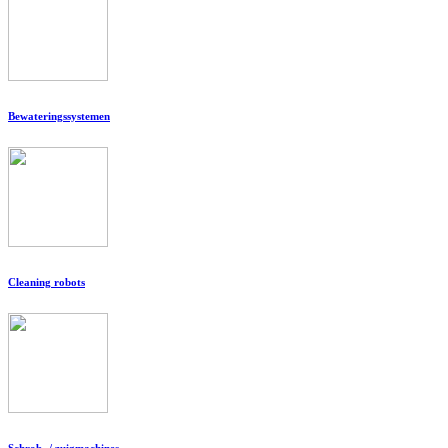
Bewateringssystemen
Cleaning robots
Schrob- / zuigmachines