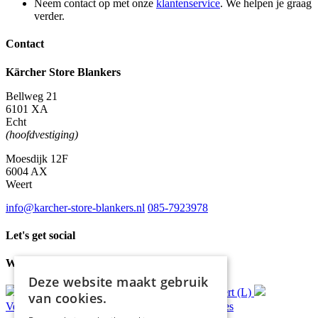
Neem contact op met onze
klantenservice
. We helpen je graag
verder.
Contact
Kärcher Store Blankers
Bellweg 21
6101 XA
Echt
(hoofdvestiging)
Moesdijk 12F
6004 AX
Weert
info@karcher-store-blankers.nl
085-7923978
Let's get social
Waar wij voor staan
Deze website maakt gebruik
Gratis
bezorging*
Ophalen in Echt of Weert (L)
van cookies.
Verzonden
binnen 48 uur*
Persoonlijk
advies