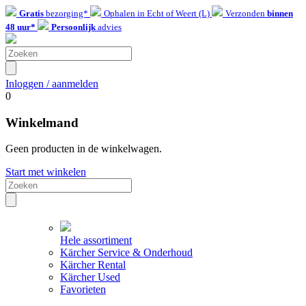
Gratis
bezorging*
Ophalen in Echt of Weert (L)
Verzonden
binnen
48 uur*
Persoonlijk
advies
Inloggen / aanmelden
0
Winkelmand
Geen producten in de winkelwagen.
Start met winkelen
Hele assortiment
Kärcher Service & Onderhoud
Kärcher Rental
Kärcher Used
Favorieten