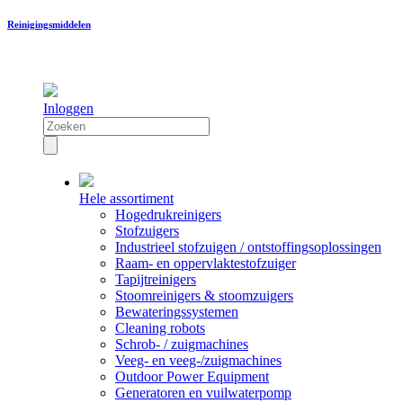
Reinigingsmiddelen
Inloggen
Hele assortiment
Hogedrukreinigers
Stofzuigers
Industrieel stofzuigen / ontstoffingsoplossingen
Raam- en oppervlaktestofzuiger
Tapijtreinigers
Stoomreinigers & stoomzuigers
Bewateringssystemen
Cleaning robots
Schrob- / zuigmachines
Veeg- en veeg-/zuigmachines
Outdoor Power Equipment
Generatoren en vuilwaterpomp