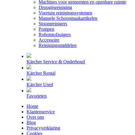
Machines voor gemeenten en openbare ruimte
Droogijsreiniging
Voertuig reinigingssystemen
Manuele Schoonmaakartikelen
Stoomreinigers
Pompen
Robotstofzuigers
Accessoire
Reinigingsmiddelen
Kärcher Service & Onderhoud
Kärcher Rental
Kärcher Used
Favorieten
Home
Klantenservice
Over ons
Blog
Privacyverklaring
Cookies