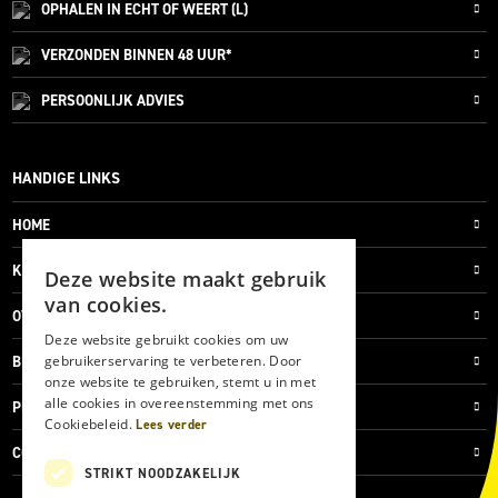
OPHALEN IN ECHT OF WEERT (L)
VERZONDEN
BINNEN 48 UUR*
PERSOONLIJK
ADVIES
HANDIGE LINKS
HOME
KLANTENSERVICE
Deze website maakt gebruik
van cookies.
OVER ONS
Deze website gebruikt cookies om uw
gebruikerservaring te verbeteren. Door
BLOG
onze website te gebruiken, stemt u in met
alle cookies in overeenstemming met ons
PRIVACYVERKLARING
Cookiebeleid.
Lees verder
COOKIES
STRIKT NOODZAKELIJK