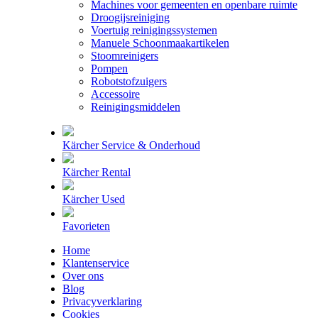
Machines voor gemeenten en openbare ruimte
Droogijsreiniging
Voertuig reinigingssystemen
Manuele Schoonmaakartikelen
Stoomreinigers
Pompen
Robotstofzuigers
Accessoire
Reinigingsmiddelen
Kärcher Service & Onderhoud
Kärcher Rental
Kärcher Used
Favorieten
Home
Klantenservice
Over ons
Blog
Privacyverklaring
Cookies