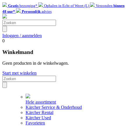
Gratis
bezorging*
Ophalen in Echt of Weert (L)
Verzonden
binnen
48 uur*
Persoonlijk
advies
Inloggen / aanmelden
0
Winkelmand
Geen producten in de winkelwagen.
Start met winkelen
Hele assortiment
Kärcher Service & Onderhoud
Kärcher Rental
Kärcher Used
Favorieten