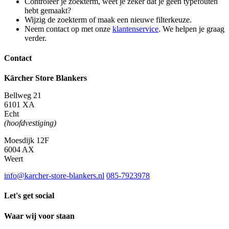
Controleer je zoekterm, weet je zeker dat je geen typefouten
hebt gemaakt?
Wijzig de zoekterm of maak een nieuwe filterkeuze.
Neem contact op met onze
klantenservice
. We helpen je graag
verder.
Contact
Kärcher Store Blankers
Bellweg 21
6101 XA
Echt
(hoofdvestiging)
Moesdijk 12F
6004 AX
Weert
info@karcher-store-blankers.nl
085-7923978
Let's get social
Waar wij voor staan