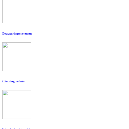
Bewateringssystemen
Cleaning robots
Schrob- / zuigmachines