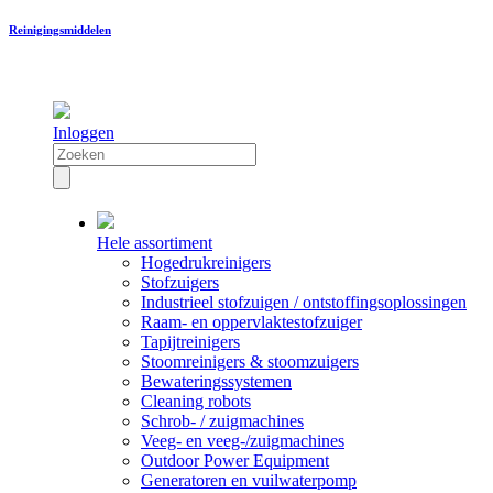
Reinigingsmiddelen
Inloggen
Hele assortiment
Hogedrukreinigers
Stofzuigers
Industrieel stofzuigen / ontstoffingsoplossingen
Raam- en oppervlaktestofzuiger
Tapijtreinigers
Stoomreinigers & stoomzuigers
Bewateringssystemen
Cleaning robots
Schrob- / zuigmachines
Veeg- en veeg-/zuigmachines
Outdoor Power Equipment
Generatoren en vuilwaterpomp