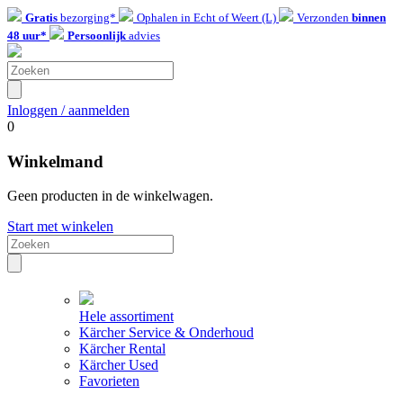
Gratis
bezorging*
Ophalen in Echt of Weert (L)
Verzonden
binnen
48 uur*
Persoonlijk
advies
Inloggen / aanmelden
0
Winkelmand
Geen producten in de winkelwagen.
Start met winkelen
Hele assortiment
Kärcher Service & Onderhoud
Kärcher Rental
Kärcher Used
Favorieten