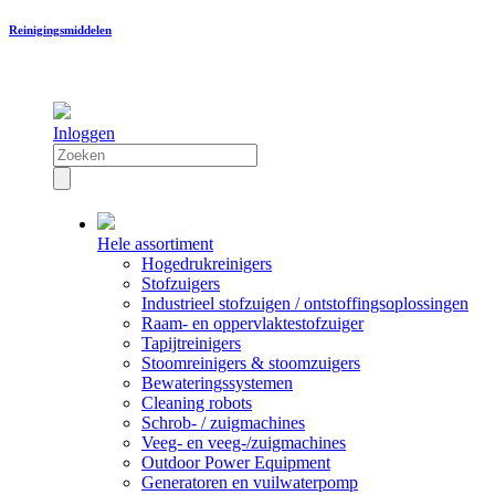
Reinigingsmiddelen
Inloggen
Hele assortiment
Hogedrukreinigers
Stofzuigers
Industrieel stofzuigen / ontstoffingsoplossingen
Raam- en oppervlaktestofzuiger
Tapijtreinigers
Stoomreinigers & stoomzuigers
Bewateringssystemen
Cleaning robots
Schrob- / zuigmachines
Veeg- en veeg-/zuigmachines
Outdoor Power Equipment
Generatoren en vuilwaterpomp