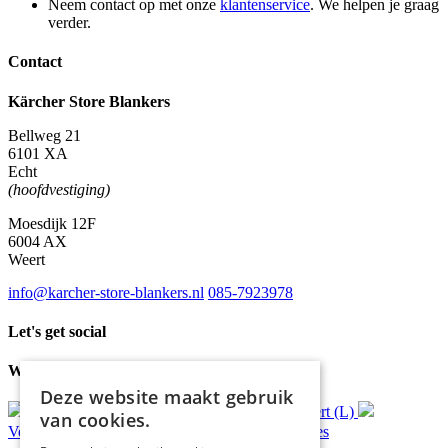
Neem contact op met onze
klantenservice
. We helpen je graag
verder.
Contact
Kärcher Store Blankers
Bellweg 21
6101 XA
Echt
(hoofdvestiging)
Moesdijk 12F
6004 AX
Weert
info@karcher-store-blankers.nl
085-7923978
Let's get social
Waar wij voor staan
Deze website maakt gebruik
Gratis
bezorging*
Ophalen in Echt of Weert (L)
van cookies.
Verzonden
binnen 48 uur*
Persoonlijk
advies