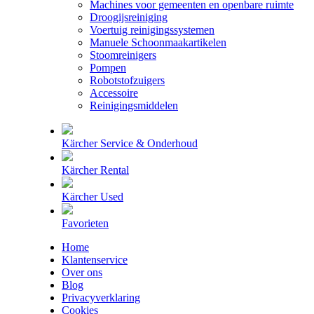
Machines voor gemeenten en openbare ruimte
Droogijsreiniging
Voertuig reinigingssystemen
Manuele Schoonmaakartikelen
Stoomreinigers
Pompen
Robotstofzuigers
Accessoire
Reinigingsmiddelen
Kärcher Service & Onderhoud
Kärcher Rental
Kärcher Used
Favorieten
Home
Klantenservice
Over ons
Blog
Privacyverklaring
Cookies