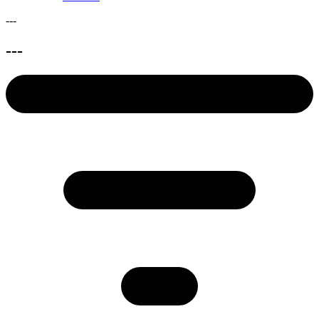
---
---