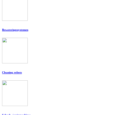
Bewateringssystemen
Cleaning robots
Schrob- / zuigmachines