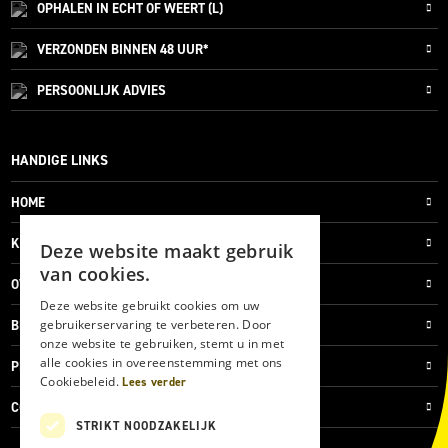
OPHALEN IN ECHT OF WEERT (L)
VERZONDEN
BINNEN 48 UUR*
PERSOONLIJK
ADVIES
HANDIGE LINKS
HOME
KLANTENSERVICE
Deze website maakt gebruik
van cookies.
OVER ONS
Deze website gebruikt cookies om uw
gebruikerservaring te verbeteren. Door
BLOG
onze website te gebruiken, stemt u in met
alle cookies in overeenstemming met ons
PRIVACYVERKLARING
Cookiebeleid.
Lees verder
COOKIES
STRIKT NOODZAKELIJK