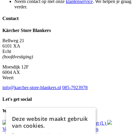
Neem contact op met onze
klantenservice
. We helpen je graag
verder.
Contact
Kärcher Store Blankers
Bellweg 21
6101 XA
Echt
(hoofdvestiging)
Moesdijk 12F
6004 AX
Weert
info@karcher-store-blankers.nl
085-7923978
Let's get social
Waar wij voor staan
Deze website maakt gebruik
Gratis
bezorging*
Ophalen in Echt of Weert (L)
van cookies.
Verzonden
binnen 48 uur*
Persoonlijk
advies