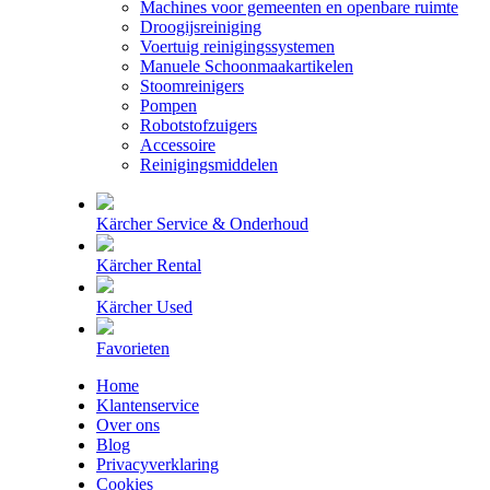
Machines voor gemeenten en openbare ruimte
Droogijsreiniging
Voertuig reinigingssystemen
Manuele Schoonmaakartikelen
Stoomreinigers
Pompen
Robotstofzuigers
Accessoire
Reinigingsmiddelen
Kärcher Service & Onderhoud
Kärcher Rental
Kärcher Used
Favorieten
Home
Klantenservice
Over ons
Blog
Privacyverklaring
Cookies