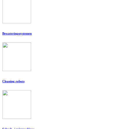
Bewateringssystemen
Cleaning robots
Schrob- / zuigmachines