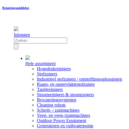
Reinigingsmiddelen
Inloggen
Hele assortiment
Hogedrukreinigers
Stofzuigers
Industrieel stofzuigen / ontstoffingsoplossingen
Raam- en oppervlaktestofzuiger
Tapijtreinigers
Stoomreinigers & stoomzuigers
Bewateringssystemen
Cleaning robots
Schrob- / zuigmachines
Veeg- en veeg-/zuigmachines
Outdoor Power Equipment
Generatoren en vuilwaterpomp