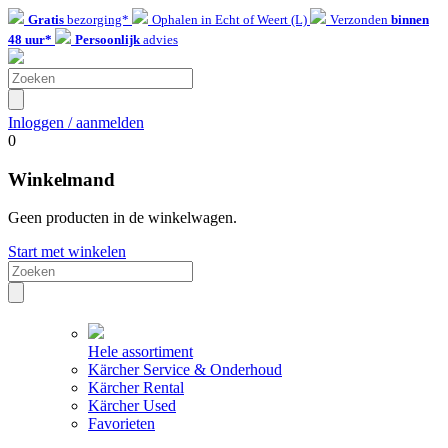
Gratis
bezorging*
Ophalen in Echt of Weert (L)
Verzonden
binnen
48 uur*
Persoonlijk
advies
Inloggen / aanmelden
0
Winkelmand
Geen producten in de winkelwagen.
Start met winkelen
Hele assortiment
Kärcher Service & Onderhoud
Kärcher Rental
Kärcher Used
Favorieten