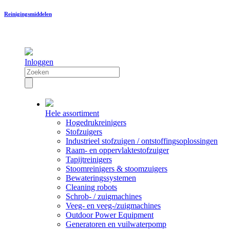
Reinigingsmiddelen
Inloggen
Hele assortiment
Hogedrukreinigers
Stofzuigers
Industrieel stofzuigen / ontstoffingsoplossingen
Raam- en oppervlaktestofzuiger
Tapijtreinigers
Stoomreinigers & stoomzuigers
Bewateringssystemen
Cleaning robots
Schrob- / zuigmachines
Veeg- en veeg-/zuigmachines
Outdoor Power Equipment
Generatoren en vuilwaterpomp