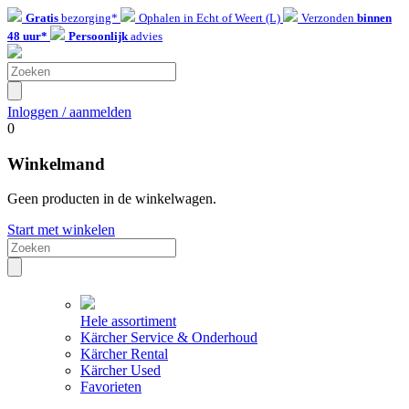
Gratis
bezorging*
Ophalen in Echt of Weert (L)
Verzonden
binnen
48 uur*
Persoonlijk
advies
Inloggen / aanmelden
0
Winkelmand
Geen producten in de winkelwagen.
Start met winkelen
Hele assortiment
Kärcher Service & Onderhoud
Kärcher Rental
Kärcher Used
Favorieten