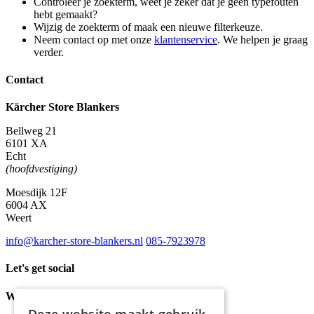
Controleer je zoekterm, weet je zeker dat je geen typefouten
hebt gemaakt?
Wijzig de zoekterm of maak een nieuwe filterkeuze.
Neem contact op met onze
klantenservice
. We helpen je graag
verder.
Contact
Kärcher Store Blankers
Bellweg 21
6101 XA
Echt
(hoofdvestiging)
Moesdijk 12F
6004 AX
Weert
info@karcher-store-blankers.nl
085-7923978
Let's get social
Waar wij voor staan