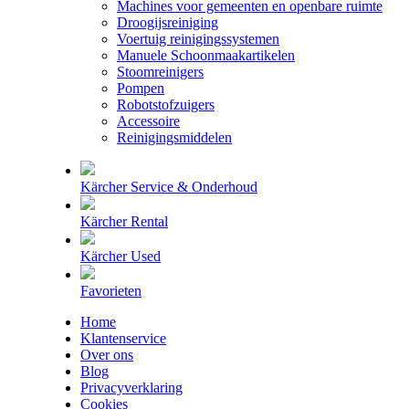
Machines voor gemeenten en openbare ruimte
Droogijsreiniging
Voertuig reinigingssystemen
Manuele Schoonmaakartikelen
Stoomreinigers
Pompen
Robotstofzuigers
Accessoire
Reinigingsmiddelen
Kärcher Service & Onderhoud
Kärcher Rental
Kärcher Used
Favorieten
Home
Klantenservice
Over ons
Blog
Privacyverklaring
Cookies