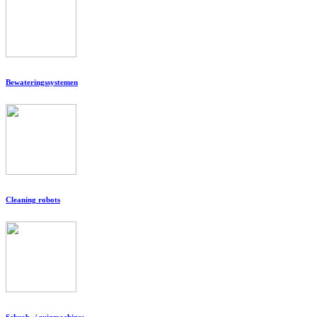
Bewateringssystemen
Cleaning robots
Schrob- / zuigmachines