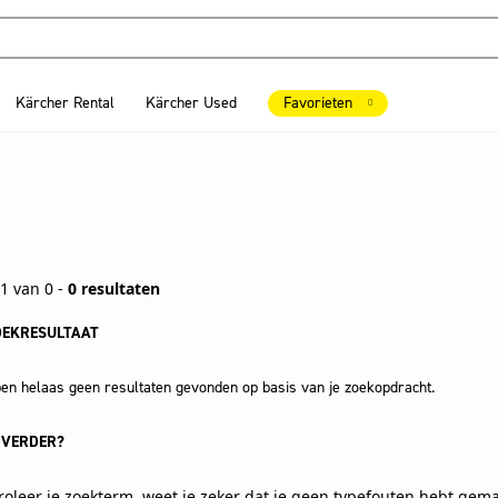
Kärcher Rental
Kärcher Used
Favorieten
1 van 0 -
0 resultaten
OEKRESULTAAT
n helaas geen resultaten gevonden op basis van je zoekopdracht.
 VERDER?
roleer je zoekterm, weet je zeker dat je geen typefouten hebt gem