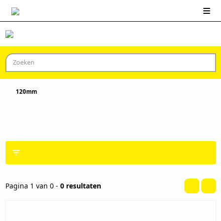
Gratis
bezorging*
120mm
120MM
TOON FILTERS
Pagina 1 van 0 -
0 resultaten
GEEN ZOEKRESULTAAT