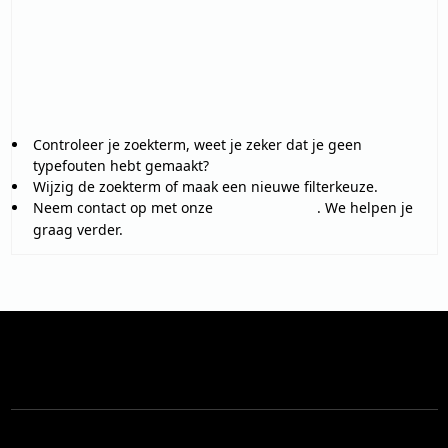
We hebben helaas geen resultaten gevonden op basis van je
zoekopdracht.
HOE NU VERDER?
Controleer je zoekterm, weet je zeker dat je geen
typefouten hebt gemaakt?
Wijzig de zoekterm of maak een nieuwe filterkeuze.
Neem contact op met onze
. We helpen je
klantenservice
graag verder.
CONTACT
KÄRCHER STORE BLANKERS