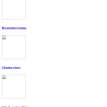
Bewateringssystemen
Cleaning robots
Schrob- / zuigmachines