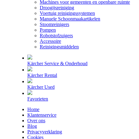
Machines voor gemeenten en openbare ruimte
Droogijsreiniging
Voertuig reinigingssystemen
Manuele Schoonmaakartikelen
Stoomreinigers
Pompen
Robotstofzuigers
Accessoire
Reinigingsmiddelen
Kärcher Service & Onderhoud
Kärcher Rental
Kärcher Used
Favorieten
Home
Klantenservice
Over ons
Blog
Privacyverklaring
Cookies