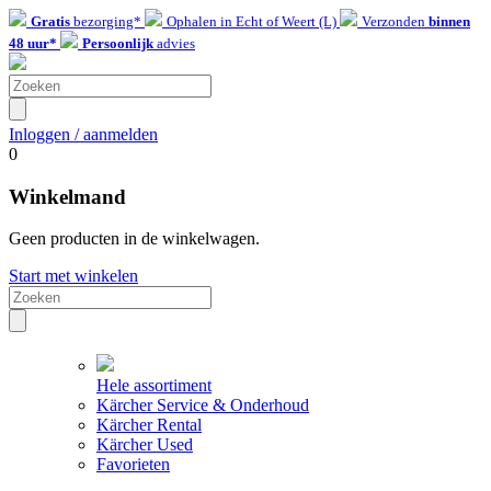
Gratis
bezorging*
Ophalen in Echt of Weert (L)
Verzonden
binnen
48 uur*
Persoonlijk
advies
Inloggen / aanmelden
0
Winkelmand
Geen producten in de winkelwagen.
Start met winkelen
Hele assortiment
Kärcher Service & Onderhoud
Kärcher Rental
Kärcher Used
Favorieten