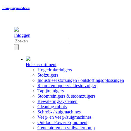
Reinigingsmiddelen
Inloggen
Hele assortiment
Hogedrukreinigers
Stofzuigers
Industrieel stofzuigen / ontstoffingsoplossingen
Raam- en oppervlaktestofzuiger
Tapijtreinigers
Stoomreinigers & stoomzuigers
Bewateringssystemen
Cleaning robots
Schrob- / zuigmachines
Veeg- en veeg-/zuigmachines
Outdoor Power Equipment
Generatoren en vuilwaterpomp