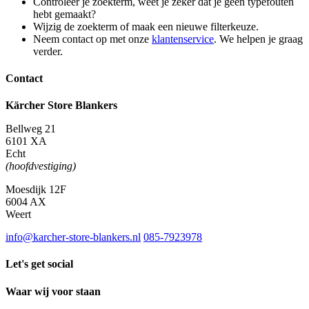
Controleer je zoekterm, weet je zeker dat je geen typefouten
hebt gemaakt?
Wijzig de zoekterm of maak een nieuwe filterkeuze.
Neem contact op met onze
klantenservice
. We helpen je graag
verder.
Contact
Kärcher Store Blankers
Bellweg 21
6101 XA
Echt
(hoofdvestiging)
Moesdijk 12F
6004 AX
Weert
info@karcher-store-blankers.nl
085-7923978
Let's get social
Waar wij voor staan