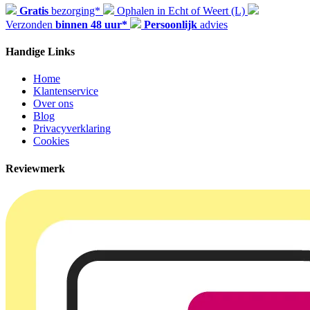
Gratis
bezorging*
Ophalen in Echt of Weert (L)
Verzonden
binnen 48 uur*
Persoonlijk
advies
Handige Links
Home
Klantenservice
Over ons
Blog
Privacyverklaring
Cookies
Reviewmerk