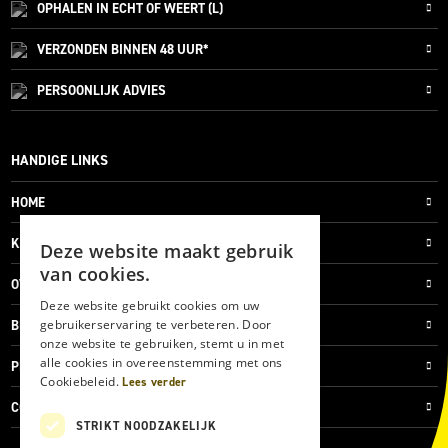
OPHALEN IN ECHT OF WEERT (L)
VERZONDEN
BINNEN 48 UUR*
PERSOONLIJK
ADVIES
HANDIGE LINKS
HOME
KLANTENSERVICE
Deze website maakt gebruik
van cookies.
OVER ONS
Deze website gebruikt cookies om uw
gebruikerservaring te verbeteren. Door
BLOG
onze website te gebruiken, stemt u in met
alle cookies in overeenstemming met ons
PRIVACYVERKLARING
Cookiebeleid.
Lees verder
COOKIES
STRIKT NOODZAKELIJK