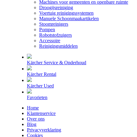
Machines voor gemeenten en openbare ruimte
Droogijsreiniging
Voertuig reinigingssystemen
Manuele Schoonmaakartikelen
Stoomreinigers
Pompen
Robotstofzuigers
Accessoire
Reinigingsmiddelen
Kärcher Service & Onderhoud
Kärcher Rental
Kärcher Used
Favorieten
Home
Klantenservice
Over ons
Blog
Privacyverklaring
Cookies