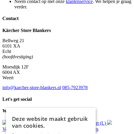
Neem contact op met onze
klantenservice
. We helpen je graag
verder.
Contact
Kärcher Store Blankers
Bellweg 21
6101 XA
Echt
(hoofdvestiging)
Moesdijk 12F
6004 AX
Weert
info@karcher-store-blankers.nl
085-7923978
Let's get social
Waar wij voor staan
Deze website maakt gebruik
Gratis
bezorging*
Ophalen in Echt of Weert (L)
van cookies.
Verzonden
binnen 48 uur*
Persoonlijk
advies