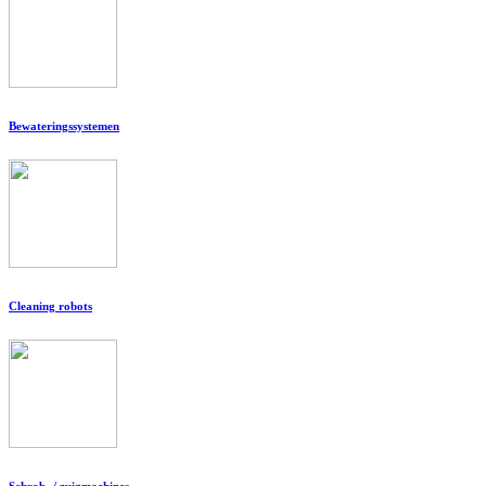
Bewateringssystemen
Cleaning robots
Schrob- / zuigmachines