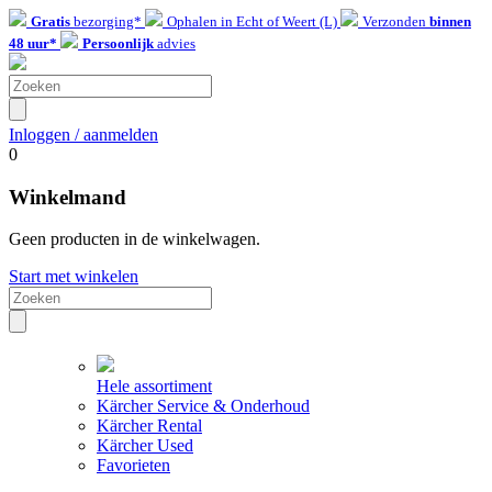
Gratis
bezorging*
Ophalen in Echt of Weert (L)
Verzonden
binnen
48 uur*
Persoonlijk
advies
Inloggen / aanmelden
0
Winkelmand
Geen producten in de winkelwagen.
Start met winkelen
Hele assortiment
Kärcher Service & Onderhoud
Kärcher Rental
Kärcher Used
Favorieten