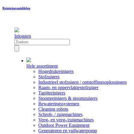
Reinigingsmiddelen
Inloggen
Hele assortiment
Hogedrukreinigers
Stofzuigers
Industrieel stofzuigen / ontstoffingsoplossingen
Raam- en oppervlaktestofzuiger
Tapijtreinigers
Stoomreinigers & stoomzuigers
Bewateringssystemen
Cleaning robots
Schrob- / zuigmachines
Veeg- en veeg-/zuigmachines
Outdoor Power Equipment
Generatoren en vuilwaterpomp