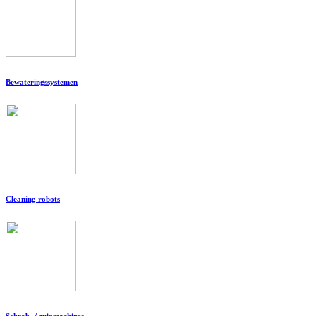
Bewateringssystemen
Cleaning robots
Schrob- / zuigmachines