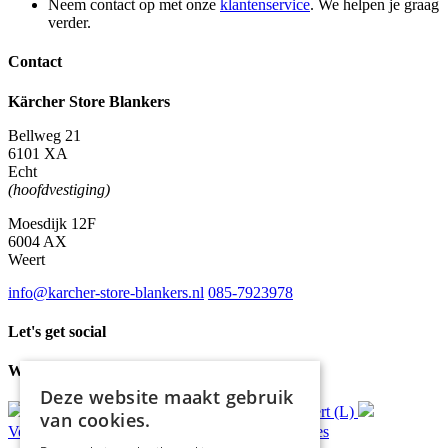
Neem contact op met onze
klantenservice
. We helpen je graag
verder.
Contact
Kärcher Store Blankers
Bellweg 21
6101 XA
Echt
(hoofdvestiging)
Moesdijk 12F
6004 AX
Weert
info@karcher-store-blankers.nl
085-7923978
Let's get social
Waar wij voor staan
Deze website maakt gebruik
Gratis
bezorging*
Ophalen in Echt of Weert (L)
van cookies.
Verzonden
binnen 48 uur*
Persoonlijk
advies