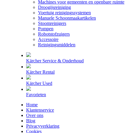
Machines voor gemeenten en openbare ruimte
Droogijsreiniging
Voertuig reinigingssystemen
Manuele Schoonmaakartikelen
Stoomreinigers
Pompen
Robotstofzuigers
Accessoire
Reinigingsmiddelen
Kärcher Service & Onderhoud
Kärcher Rental
Kärcher Used
Favorieten
Home
Klantenservice
Over ons
Blog
Privacyverklaring
Cookies