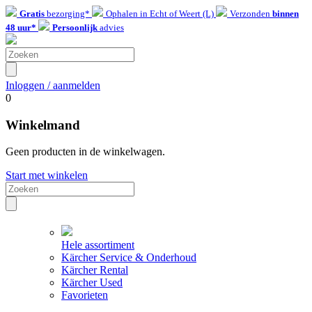
Gratis
bezorging*
Ophalen in Echt of Weert (L)
Verzonden
binnen
48 uur*
Persoonlijk
advies
Inloggen / aanmelden
0
Winkelmand
Geen producten in de winkelwagen.
Start met winkelen
Hele assortiment
Kärcher Service & Onderhoud
Kärcher Rental
Kärcher Used
Favorieten