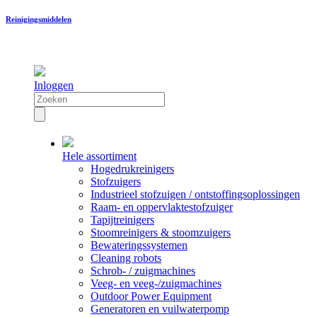
Reinigingsmiddelen
Inloggen
Hele assortiment
Hogedrukreinigers
Stofzuigers
Industrieel stofzuigen / ontstoffingsoplossingen
Raam- en oppervlaktestofzuiger
Tapijtreinigers
Stoomreinigers & stoomzuigers
Bewateringssystemen
Cleaning robots
Schrob- / zuigmachines
Veeg- en veeg-/zuigmachines
Outdoor Power Equipment
Generatoren en vuilwaterpomp