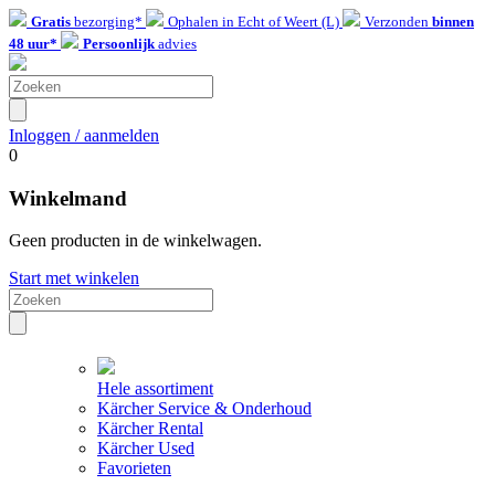
Gratis
bezorging*
Ophalen in Echt of Weert (L)
Verzonden
binnen
48 uur*
Persoonlijk
advies
Inloggen / aanmelden
0
Winkelmand
Geen producten in de winkelwagen.
Start met winkelen
Hele assortiment
Kärcher Service & Onderhoud
Kärcher Rental
Kärcher Used
Favorieten