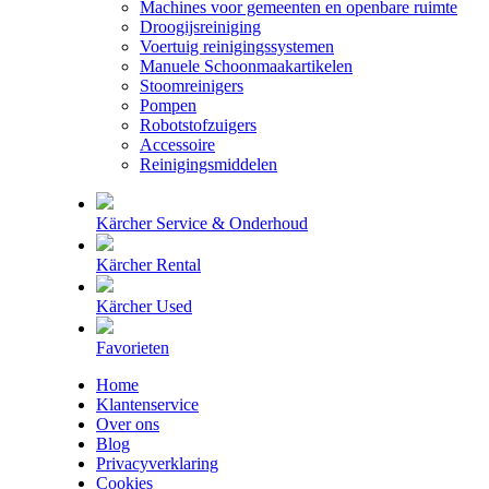
Machines voor gemeenten en openbare ruimte
Droogijsreiniging
Voertuig reinigingssystemen
Manuele Schoonmaakartikelen
Stoomreinigers
Pompen
Robotstofzuigers
Accessoire
Reinigingsmiddelen
Kärcher Service & Onderhoud
Kärcher Rental
Kärcher Used
Favorieten
Home
Klantenservice
Over ons
Blog
Privacyverklaring
Cookies