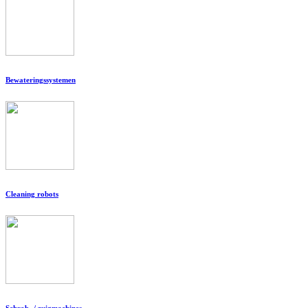
Bewateringssystemen
Cleaning robots
Schrob- / zuigmachines