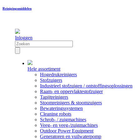
Reinigingsmiddelen
Inloggen
Hele assortiment
Hogedrukreinigers
Stofzuigers
Industrieel stofzuigen / ontstoffingsoplossingen
Raam- en oppervlaktestofzuiger
Tapijtreinigers
Stoomreinigers & stoomzuigers
Bewateringssystemen
Cleaning robots
Schrob- / zuigmachines
Veeg- en veeg-/zuigmachines
Outdoor Power Equipment
Generatoren en vuilwaterpomp