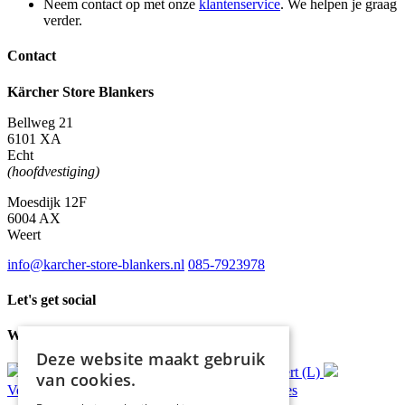
Neem contact op met onze
klantenservice
. We helpen je graag
verder.
Contact
Kärcher Store Blankers
Bellweg 21
6101 XA
Echt
(hoofdvestiging)
Moesdijk 12F
6004 AX
Weert
info@karcher-store-blankers.nl
085-7923978
Let's get social
Waar wij voor staan
Deze website maakt gebruik
Gratis
bezorging*
Ophalen in Echt of Weert (L)
van cookies.
Verzonden
binnen 48 uur*
Persoonlijk
advies