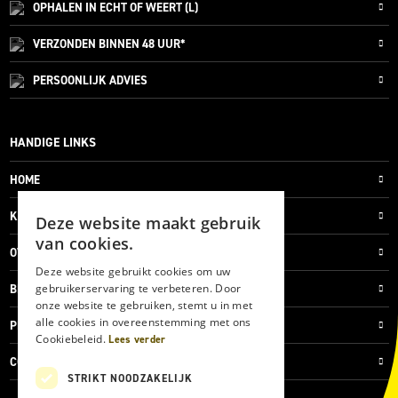
OPHALEN IN ECHT OF WEERT (L)
VERZONDEN
BINNEN 48 UUR*
PERSOONLIJK
ADVIES
HANDIGE LINKS
HOME
KLANTENSERVICE
Deze website maakt gebruik
van cookies.
OVER ONS
Deze website gebruikt cookies om uw
gebruikerservaring te verbeteren. Door
BLOG
onze website te gebruiken, stemt u in met
alle cookies in overeenstemming met ons
PRIVACYVERKLARING
Cookiebeleid.
Lees verder
COOKIES
STRIKT NOODZAKELIJK