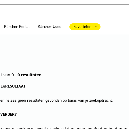
Kärcher Rental
Kärcher Used
Favorieten
1 van 0 -
0 resultaten
OEKRESULTAAT
n helaas geen resultaten gevonden op basis van je zoekopdracht.
 VERDER?
roleer je zoekterm, weet je zeker dat je geen typefouten hebt gem